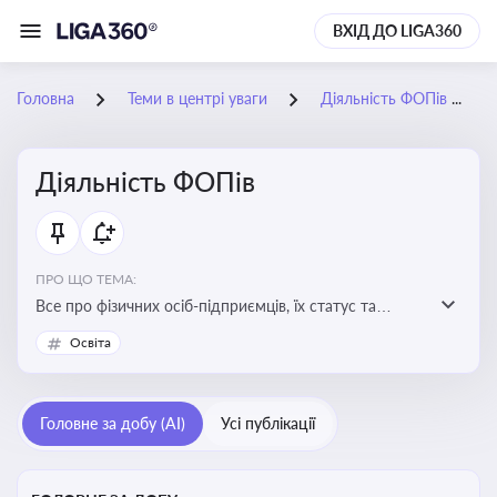
ВХІД ДО LIGA360
Головна
Теми в центрі уваги
Діяльність ФОПів
Діяльність ФОПів
ПРО ЩО ТЕМА:
Все про фізичних осіб-підприємців, їх статус та
діяльність. Зміни в законодавстві, що стосуються
Освіта
роботи ФОПів
Головне за добу (AI)
Усі публікації