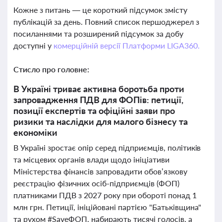
Кожне з питань — це короткий підсумок змісту
публікацій за день. Повний список першоджерел з
посиланнями та розширений підсумок за добу
доступні у
комерційній версії Платформи LIGA360.
Стисло про головне:
В Україні триває активна боротьба проти
запровадження ПДВ для ФОПів: петиції,
позиції експертів та офіційні заяви про
ризики та наслідки для малого бізнесу та
економіки
В Україні зростає опір серед підприємців, політиків
та місцевих органів влади щодо ініціативи
Міністерства фінансів запровадити обов’язкову
реєстрацію фізичних осіб-підприємців (ФОП)
платниками ПДВ з 2027 року при обороті понад 1
млн грн. Петиції, ініційовані партією "Батьківщина"
та рухом #SaveФОП, набирають тисячі голосів, а