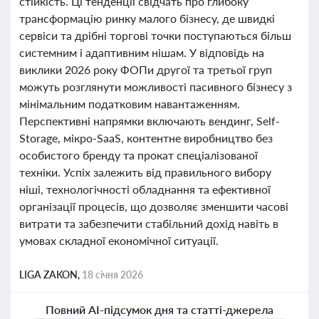
стійкість. Ці тенденції свідчать про глибоку
трансформацію ринку малого бізнесу, де швидкі
сервіси та дрібні торгові точки поступаються більш
системним і адаптивним нішам. У відповідь на
виклики 2026 року ФОПи другої та третьої груп
можуть розглянути можливості пасивного бізнесу з
мінімальним податковим навантаженням.
Перспективні напрямки включають вендинг, Self-
Storage, мікро-SaaS, контентне виробництво без
особистого бренду та прокат спеціалізованої
техніки. Успіх залежить від правильного вибору
ніші, технологічності обладнання та ефективної
організації процесів, що дозволяє зменшити часові
витрати та забезпечити стабільний дохід навіть в
умовах складної економічної ситуації.
LIGA ZAKON,
18 січня 2026
Повний AI-підсумок дня та статті-джерела