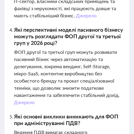
IT-сектор, власники складських приміщень та
фахівці з нерухомості, які працюють довше та
мають стабільніший бізнес.
Джерело
Які перспективні моделі пасивного бізнесу
можуть розглядати ФОП другої та третьої
груп у 2026 році?
ФОП другої та третьої груп можуть розвивати
пасивний бізнес через автоматизацію та
делегування, зокрема вендинг, Self-Storage,
мікро-SaaS, контентне виробництво без
особистого бренду та прокат спеціалізованої
техніки, що дозволяє знизити податкове
навантаження та забезпечити стабільний дохід.
Джерело
Які основні виклики виникають для ФОП
при адмініструванні ПДВ?
Ведення ПДВ вимагає складного