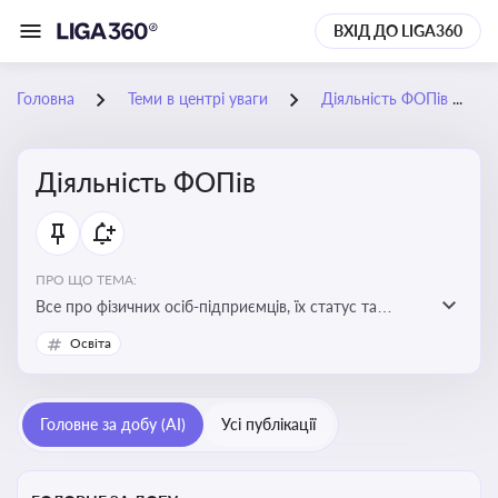
ВХІД ДО LIGA360
Головна
Теми в центрі уваги
Діяльність ФОПів
Діяльність ФОПів
ПРО ЩО ТЕМА:
Все про фізичних осіб-підприємців, їх статус та
діяльність. Зміни в законодавстві, що стосуються
Освіта
роботи ФОПів
Головне за добу (AI)
Усі публікації