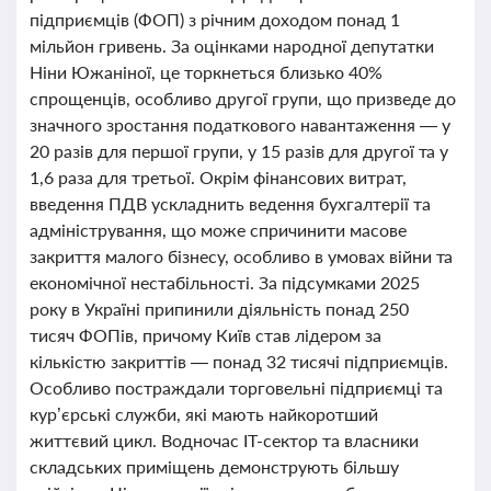
підприємців (ФОП) з річним доходом понад 1
мільйон гривень. За оцінками народної депутатки
Ніни Южаніної, це торкнеться близько 40%
спрощенців, особливо другої групи, що призведе до
значного зростання податкового навантаження — у
20 разів для першої групи, у 15 разів для другої та у
1,6 раза для третьої. Окрім фінансових витрат,
введення ПДВ ускладнить ведення бухгалтерії та
адміністрування, що може спричинити масове
закриття малого бізнесу, особливо в умовах війни та
економічної нестабільності. За підсумками 2025
року в Україні припинили діяльність понад 250
тисяч ФОПів, причому Київ став лідером за
кількістю закриттів — понад 32 тисячі підприємців.
Особливо постраждали торговельні підприємці та
кур’єрські служби, які мають найкоротший
життєвий цикл. Водночас IT-сектор та власники
складських приміщень демонструють більшу