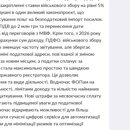
закріпленні ставки військового збору на рівні 5%
єднані в один великий законопроєкт, що
ування пільг на безподатковий імпорт посилок.
ПДВ до 2 млн грн та перенесення дати
від переговорів з МВФ. Крім того, з 2026 року
зрахунки сум доходу, ПДФО, військового збору
 зменшує частоту звітування, але зберігає
іні податкової адреси, пов’язаної зі зміною
за новим місцем, а податки сплачує за
я стала максимально простою та швидкою
державного реєстратора. Це дозволяє
ння та види діяльності. Водночас ФОПам на
ості, лімітами доходу та кількістю найманих
даткування. Нові штрафи за несвоєчасну сплату
гають підвищеної уваги до податкової
дночас відкривають можливості для більш
ати сучасні цифрові сервіси для автоматизації
и для мінімізації ризиків та оптимізації