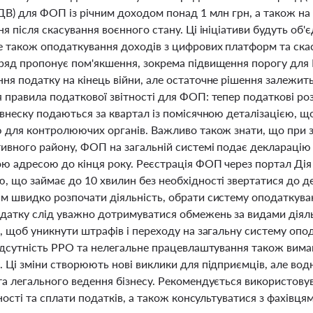
ДВ) для ФОП із річним доходом понад 1 млн грн, а також на 
я після скасування воєнного стану. Ці ініціативи будуть об'
 також оподаткування доходів з цифрових платформ та скас
ряд пропонує пом'якшення, зокрема підвищення порогу для 
я податку на кінець війни, але остаточне рішення залежить 
 правила податкової звітності для ФОП: тепер податкові ро
внеску подаються за квартал із помісячною деталізацією, що
 для контролюючих органів. Важливо також знати, що при зм
ивного району, ФОП на загальній системі подає декларацію 
ю адресою до кінця року. Реєстрація ФОП через портал Ді
, що займає до 10 хвилин без необхідності звертатися до 
м швидко розпочати діяльність, обрати систему оподаткува
датку слід уважно дотримуватися обмежень за видами діяльн
, щоб уникнути штрафів і переходу на загальну систему опо
відсутність РРО та нелегальне працевлаштування також вима
. Ці зміни створюють нові виклики для підприємців, але во
а легального ведення бізнесу. Рекомендується використовув
тності та сплати податків, а також консультуватися з фахівцям