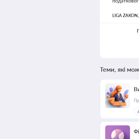
податковог
LIGA ZAKON
Теми, які мож
В
Пр
Ф