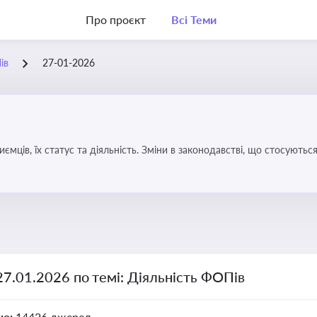
Про проєкт
Всі Теми
ів
27-01-2026
иємців, їх статус та діяльність. Зміни в законодавстві, що стосують
27.01.2026 по темі: Діяльність ФОПів
но:
14426 джерел