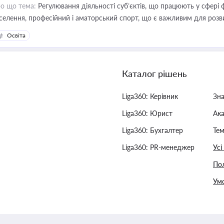
о що тема:
Регулювання діяльності суб’єктів, що працюють у сфері 
селення, професійний і аматорський спорт, що є важливим для розви
ективної реалізації державної політики у цій галузі
Освіта
Каталог рішень
Liga360: Керівник
Зн
Liga360: Юрист
Ак
Liga360: Бухгалтер
Тем
Liga360: PR-менеджер
Усі
Пол
Умо