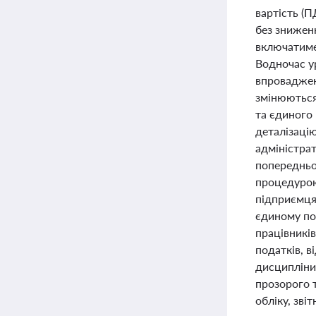
вартість (П
без зниженн
включатиме
Водночас у
впровадженн
змінюються
та єдиного 
деталізацію
адміністрат
попередньо
процедурою
підприємця
єдиному по
працівників
податків, 
дисципліни
прозорого т
обліку, зві