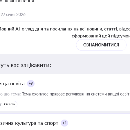
о навантаження.
,
27 січня 2026
Повний AI-огляд дня та посилання на всі новини, статті, віде
сформований цей підсумо
ОЗНАЙОМИТИСЯ
уть вас зацікавити:
ища освіта
+9
о що тема:
Тема охоплює правове регулювання системи вищої освіти, о
Освіта
ізична культура та спорт
+4