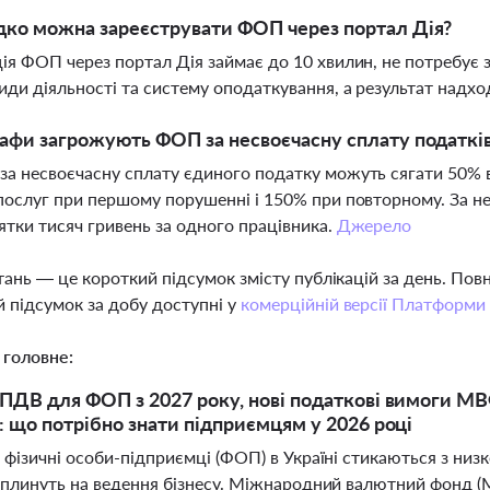
ко можна зареєструвати ФОП через портал Дія?
ія ФОП через портал Дія займає до 10 хвилин, не потребує
иди діяльності та систему оподаткування, а результат надх
афи загрожують ФОП за несвоєчасну сплату податків 
а несвоєчасну сплату єдиного податку можуть сягати 50% ві
послуг при першому порушенні і 150% при повторному. За 
ятки тисяч гривень за одного працівника.
Джерело
тань — це короткий підсумок змісту публікацій за день. По
 підсумок за добу доступні у
комерційній версії Платформи
 головне:
ПДВ для ФОП з 2027 року, нові податкові вимоги МВФ,
: що потрібно знати підприємцям у 2026 році
 фізичні особи-підприємці (ФОП) в Україні стикаються з ни
 вплинуть на ведення бізнесу. Міжнародний валютний фонд (