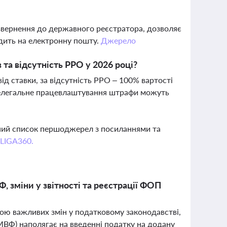
 звернення до державного реєстратора, дозволяє
одить на електронну пошту.
Джерело
та відсутність РРО у 2026 році?
д ставки, за відсутність РРО – 100% вартості
нелегальне працевлаштування штрафи можуть
вний список першоджерел з посиланнями та
 LIGA360.
 зміни у звітності та реєстрації ФОП
зкою важливих змін у податковому законодавстві,
МВФ) наполягає на введенні податку на додану