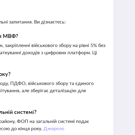
ьні запитання. Ви дізнаєтесь:
ми МВФ?
закріпленні військового збору на рівні 5% без
даткуванні доходів з цифрових платформ. Ці
оку?
ходу, ПДФО, військового збору та єдиного
ітування, але зберігає деталізацію для
льній системі?
 району, ФОП на загальній системі подає
есою до кінця року.
Джерело