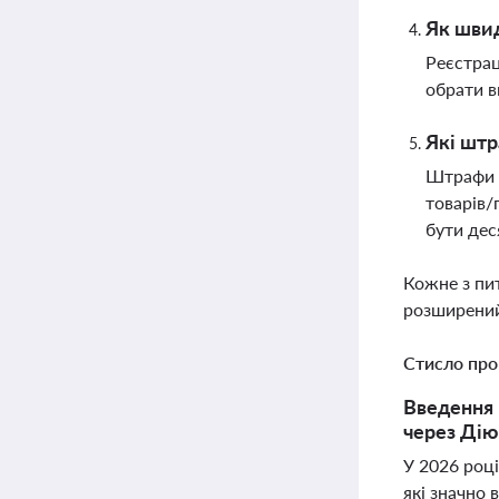
Як швид
Реєстрац
обрати в
Які штр
Штрафи з
товарів/
бути дес
Кожне з пи
розширений
Стисло про
Введення 
через Дію
У 2026 році
які значно