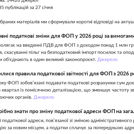
35 публікацій за 27 січня
ібраних матеріалів ми сформували короткі відповіді на актуал
овні податкові зміни для ФОП у 2026 році за вимога
лягає на введенні ПДВ для ФОП з доходом понад 1 млн грн, 
, скасуванні пільг на безподатковий імпорт посилок та опо
ви об'єднають в один великий законопроєкт.
Джерело
илися правила податкової звітності для ФОП з 2026 р
оку ФОП зобов’язані подавати податкові розрахунки сум до
а квартал із помісячною деталізацією, що зменшує частоту зв
юючих органів.
Джерело
ібно знати про зміну податкової адреси ФОП на зага
і податкової адреси, пов’язаної зі зміною адміністративного
ію за новим місцем, а податки сплачує за попередньою адр