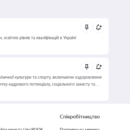
світніх рівнів та кваліфікацій в Україні
фізичної культури та спорту, включаючи оздоровлення
тку кадрового потенціалу, соціального захисту та
Співробітництво
айти юриста Liga:BOOK
Партнерська мережа