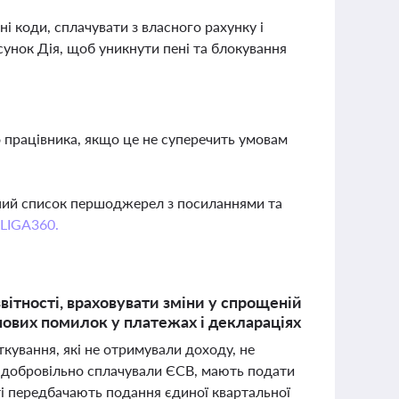
і коди, сплачувати з власного рахунку і
сунок Дія, щоб уникнути пені та блокування
 працівника, якщо це не суперечить умовам
вний список першоджерел з посиланнями та
 LIGA360.
ітності, враховувати зміни у спрощеній
ових помилок у платежах і деклараціях
ткування, які не отримували доходу, не
о добровільно сплачували ЄСВ, мають подати
ті передбачають подання єдиної квартальної