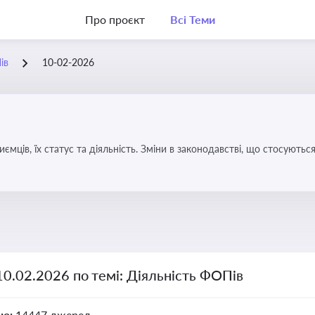
Про проєкт
Всі Теми
ів
10-02-2026
иємців, їх статус та діяльність. Зміни в законодавстві, що стосують
10.02.2026 по темі: Діяльність ФОПів
но:
14447 джерел