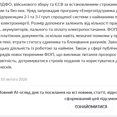
з ПДФО, військового збору та ЄСВ за встановленими строка
ми та без них. Уряд запровадив програму «Енергопідтримка
ідприємцям 2-ї та 3-ї груп спрощеної системи з найманими п
електроенергії. Розмір допомоги залежить від кількості пр
в, акумуляторів, пального та оплату електропостачання. ФО
 платіжних документів, оскільки навіть незначні помилки у 
я пені, втрати статусу єдинника та блокування рахунків. З
ьку діяльність із роботою за наймом. Також у сфері публіч
дрядів новоствореними ФОП, що викликає питання прозорос
 звітність, дотримуватися строків подання та користуватис
несків.
,
10 лютого 2026
Повний AI-огляд дня та посилання на всі новини, статті, віде
сформований цей підсумо
ОЗНАЙОМИТИСЯ