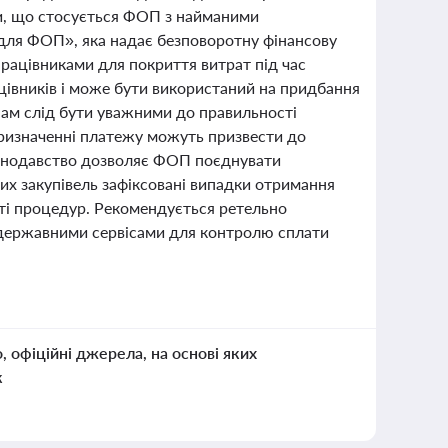
ми, що стосується ФОП з найманими
 для ФОП», яка надає безповоротну фінансову
рацівниками для покриття витрат під час
ацівників і може бути використаний на придбання
Пам слід бути уважними до правильності
призначенні платежу можуть призвести до
аконодавство дозволяє ФОП поєднувати
них закупівель зафіксовані випадки отримання
ті процедур. Рекомендується ретельно
я державними сервісами для контролю сплати
о, офіційні джерела, на основі яких
к