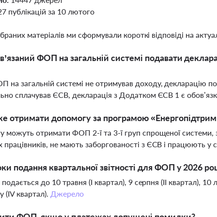
27 публікацій за 10 лютого
ібраних матеріалів ми сформували короткі відповіді на актуал
в’язаний ФОП на загальній системі подавати деклар
 на загальній системі не отримував доходу, декларацію под
ьно сплачував ЄСВ, декларація з Додатком ЄСВ 1 є обов’язк
же отримати допомогу за програмою «Енергопідтри
 можуть отримати ФОП 2-ї та 3-ї груп спрощеної системи, з
 працівників, не мають заборгованості з ЄСВ і працюють у
оки подання квартальної звітності для ФОП у 2026 ро
 подається до 10 травня (І квартал), 9 серпня (ІІ квартал), 10
у (IV квартал).
Джерело
ити ФОП, якщо у платежах допущені помилки?