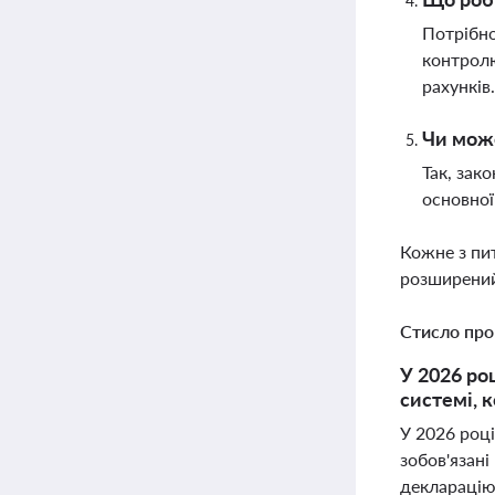
Потрібно
контролю
рахунків
Чи мож
Так, зак
основної
Кожне з пи
розширений
Стисло про
У 2026 ро
системі, 
У 2026 році
зобов'язан
декларацію 