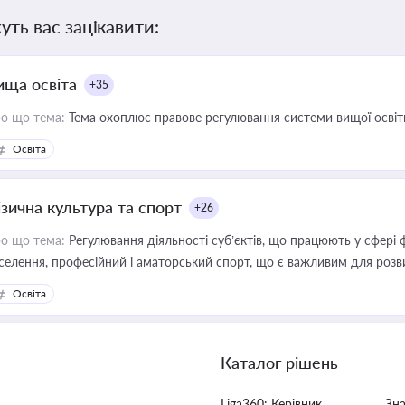
уть вас зацікавити:
ища освіта
+35
о що тема:
Тема охоплює правове регулювання системи вищої освіти, о
Освіта
ізична культура та спорт
+26
о що тема:
Регулювання діяльності суб’єктів, що працюють у сфері 
селення, професійний і аматорський спорт, що є важливим для розви
ективної реалізації державної політики у цій галузі
Освіта
Каталог рішень
Liga360: Керівник
Зн