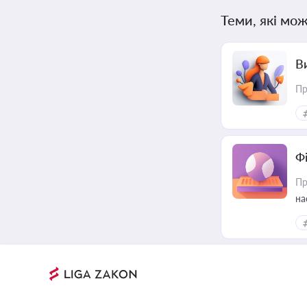
Теми, які мож
В
Пр
Ф
Пр
на
еф