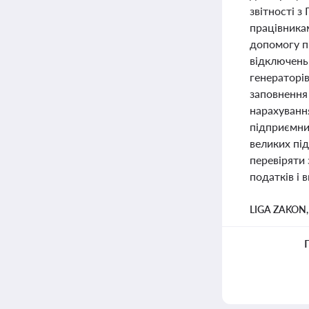
звітності 
працівника
допомогу п
відключень 
генераторі
заповнення
нарахуванн
підприємниц
великих пі
перевіряти
податків і в
LIGA ZAKON