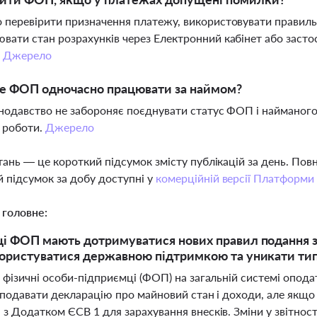
 перевірити призначення платежу, використовувати правильн
вати стан розрахунків через Електронний кабінет або засто
.
Джерело
е ФОП одночасно працювати за наймом?
онодавство не забороняє поєднувати статус ФОП і найманого
 роботи.
Джерело
тань — це короткий підсумок змісту публікацій за день. По
 підсумок за добу доступні у
комерційній версії Платформи
 головне:
ці ФОП мають дотримуватися нових правил подання зв
користуватися державною підтримкою та уникати тип
 фізичні особи-підприємці (ФОП) на загальній системі опода
і подавати декларацію про майновий стан і доходи, але якщ
з Додатком ЄСВ 1 для зарахування внесків. Зміни у звітнос