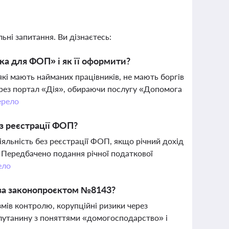
ьні запитання. Ви дізнаєтесь:
а для ФОП» і як її оформити?
і мають найманих працівників, не мають боргів
ерез портал «Дія», обираючи послугу «Допомога
рело
з реєстрації ФОП?
льність без реєстрації ФОП, якщо річний дохід
 Передбачено подання річної податкової
ело
П за законопроєктом №8143?
змів контролю, корупційні ризики через
плутанину з поняттями «домогосподарство» і