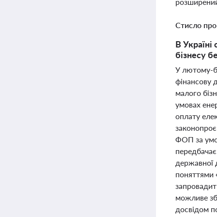
розширений
Стисло про
В Україні
бізнесу б
У лютому-б
фінансову 
малого бізн
умовах ене
оплату еле
законопроє
ФОП за умо
передбачає 
державної 
поняттями «
запровадит
можливе збі
досвідом по