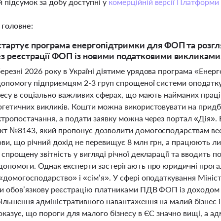
 підсумок за добу доступні у
комерційній версії Платформи
 головне:
 стартує програма енергопідтримки для ФОП та розгл
ез реєстрації ФОП із новими податковими викликами
ерезні 2026 року в Україні діятиме урядова програма «Енер
допомогу підприємцям 2-3 груп спрощеної системи оподатк
есу в соціально важливих сферах, що мають найманих праців
ргетичних викликів. Кошти можна використовувати на придб
ктропостачання, а подати заявку можна через портал «Дія».
кт №8143, який пропонує дозволити домогосподарствам вест
ви, що річний дохід не перевищує 8 млн грн, а працюють л
спрощену звітність у вигляді річної декларації та вводить 
допомоги. Однак експерти застерігають про юридичні прогал
домогосподарство» і «сім’я». У сфері оподаткування Мініст
и обов’язкову реєстрацію платниками ПДВ ФОП із доходом п
льшення адміністративного навантаження на малий бізнес і 
казує, що пороги для малого бізнесу в ЄС значно вищі, а а