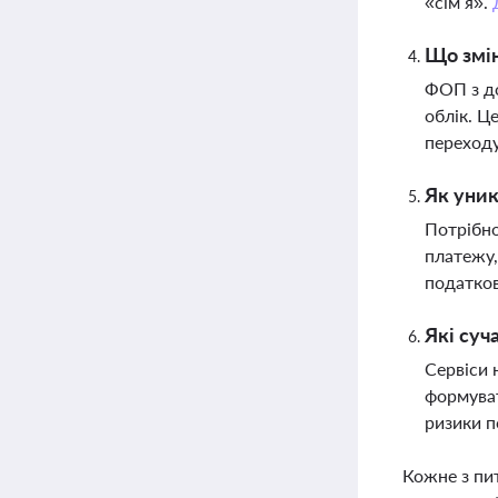
«сім’я».
Що змін
ФОП з до
облік. Ц
переходу
Як уник
Потрібно
платежу,
податков
Які суч
Сервіси 
формуват
ризики 
Кожне з пи