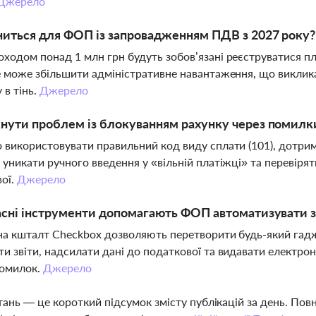
Джерело
иться для ФОП із запровадженням ПДВ з 2027 року?
ходом понад 1 млн грн будуть зобов’язані реєструватися п
е може збільшити адміністративне навантаження, що виклик
 в тінь.
Джерело
нути проблем із блокуванням рахунку через помилки
 використовувати правильний код виду сплати (101), дотр
 уникати ручного введення у «вільній платіжці» та перевіря
ої.
Джерело
асні інструменти допомагають ФОП автоматизувати з
на кшталт Checkbox дозволяють перетворити будь-який гад
и звіти, надсилати дані до податкової та видавати електрон
помилок.
Джерело
тань — це короткий підсумок змісту публікацій за день. По