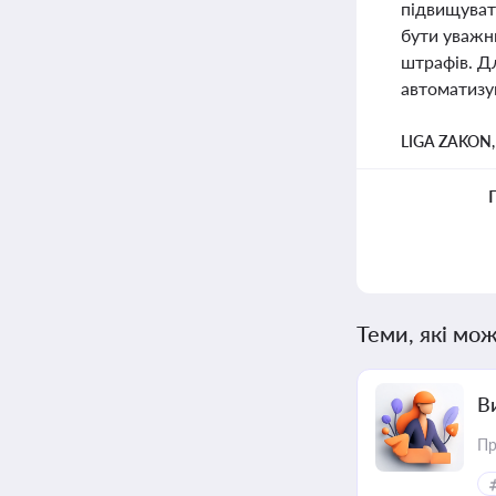
підвищуват
бути уважн
штрафів. Д
автоматизую
LIGA ZAKON
Теми, які мож
В
Пр