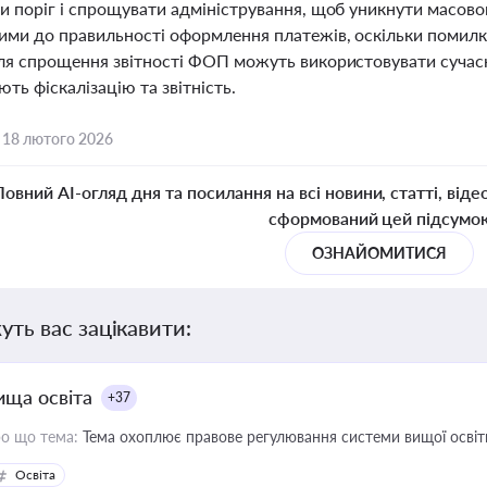
и поріг і спрощувати адміністрування, щоб уникнути масов
ими до правильності оформлення платежів, оскільки помилк
ля спрощення звітності ФОП можуть використовувати сучасні
ть фіскалізацію та звітність.
,
18 лютого 2026
Повний AI-огляд дня та посилання на всі новини, статті, віде
сформований цей підсумо
ОЗНАЙОМИТИСЯ
уть вас зацікавити:
ища освіта
+37
о що тема:
Тема охоплює правове регулювання системи вищої освіти, о
Освіта