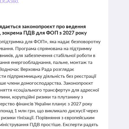
 LIGA360.
ядається законопроєкт про ведення
, зокрема ПДВ для ФОП з 2027 року
гопідтримка для ФОП», яка надає безповоротну
ування. Програма спрямована на підтримку
ників, для забезпечення стабільної роботи в
ання енергообладнання, пальне, монтаж та
 Водночас Верховна Рада розглядає
и підприємницьку діяльність без реєстрації
ише члени домогосподарства. Законопроєкт
поняття «соціального трансферту» для адресної
ини, корупційні ризики та плутанину з
ерство фінансів України планує з 2027 року
онад 1 млн грн, що викликало дискусії через
ризики тінізації. Порівняння з європейським
дміністрування ПДВ простіше. Експерти радять