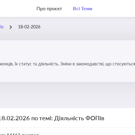
Про проєкт
Всі Теми
ів
18-02-2026
иємців, їх статус та діяльність. Зміни в законодавстві, що стосують
18.02.2026 по темі: Діяльність ФОПів
но:
14462 джерел