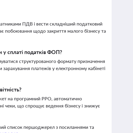
латниками ПДВ і вести складніший податковий
ає побоювання щодо закриття малого бізнесу та
 у сплаті податків ФОП?
имуватися структурованого формату призначення
ти зарахування платежів у електронному кабінеті
вітність?
жет на програмний РРО, автоматично
ні чеки, що спрощує ведення бізнесу і знижує
вний список першоджерел з посиланнями та