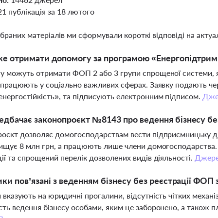
21 публікація за 18 лютого
ібраних матеріалів ми сформували короткі відповіді на актуал
е отримати допомогу за програмою «Енергопідтримк
 можуть отримати ФОП 2 або 3 групи спрощеної системи, як
 працюють у соціально важливих сферах. Заявку подають ч
нергостійкість», та підписують електронним підписом.
Дже
дбачає законопроєкт №8143 про ведення бізнесу бе
оєкт дозволяє домогосподарствам вести підприємницьку дія
ищує 8 млн грн, а працюють лише члени домогосподарства.
ії та спрощений перелік дозволених видів діяльності.
Джер
ики пов’язані з веденням бізнесу без реєстрації ФО
 вказують на юридичні прогалини, відсутність чітких механі
ть ведення бізнесу особами, яким це заборонено, а також 