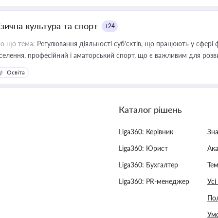
ізична культура та спорт
+24
о що тема:
Регулювання діяльності суб’єктів, що працюють у сфері 
селення, професійний і аматорський спорт, що є важливим для розви
ективної реалізації державної політики у цій галузі
Освіта
Каталог рішень
Liga360: Керівник
Зн
Liga360: Юрист
Ак
Liga360: Бухгалтер
Тем
Liga360: PR-менеджер
Усі
Пол
Умо