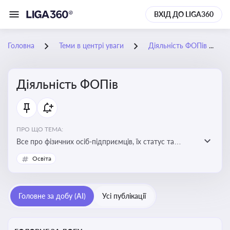
ВХІД ДО LIGA360
Головна
Теми в центрі уваги
Діяльність ФОПів
Діяльність ФОПів
ПРО ЩО ТЕМА:
Все про фізичних осіб-підприємців, їх статус та
діяльність. Зміни в законодавстві, що стосуються
Освіта
роботи ФОПів
Головне за добу (AI)
Усі публікації