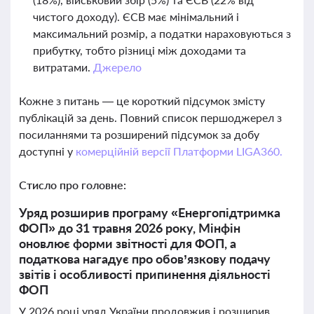
чистого доходу). ЄСВ має мінімальний і
максимальний розмір, а податки нараховуються з
прибутку, тобто різниці між доходами та
витратами.
Джерело
Кожне з питань — це короткий підсумок змісту
публікацій за день. Повний список першоджерел з
посиланнями та розширений підсумок за добу
доступні у
комерційній версії Платформи LIGA360.
Стисло про головне:
Уряд розширив програму «Енергопідтримка
ФОП» до 31 травня 2026 року, Мінфін
оновлює форми звітності для ФОП, а
податкова нагадує про обов’язкову подачу
звітів і особливості припинення діяльності
ФОП
У 2026 році уряд України продовжив і розширив