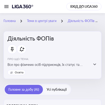
ВХІД ДО LIGA360
Головна
Теми в центрі уваги
Діяльність ФОПів
Діяльність ФОПів
ПРО ЩО ТЕМА:
Все про фізичних осіб-підприємців, їх статус та
діяльність. Зміни в законодавстві, що стосуються
Освіта
роботи ФОПів
Головне за добу (AI)
Усі публікації