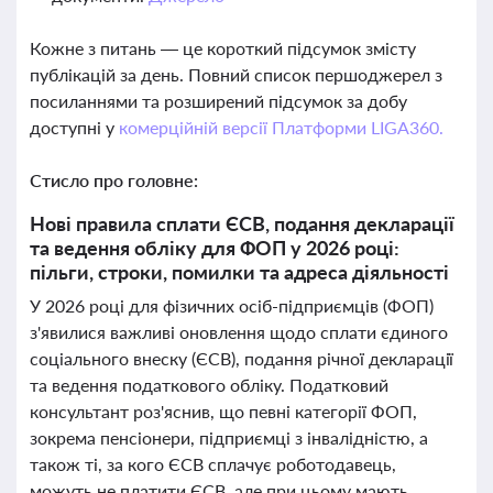
Кожне з питань — це короткий підсумок змісту
публікацій за день. Повний список першоджерел з
посиланнями та розширений підсумок за добу
доступні у
комерційній версії Платформи LIGA360.
Стисло про головне:
Нові правила сплати ЄСВ, подання декларації
та ведення обліку для ФОП у 2026 році:
пільги, строки, помилки та адреса діяльності
У 2026 році для фізичних осіб-підприємців (ФОП)
з'явилися важливі оновлення щодо сплати єдиного
соціального внеску (ЄСВ), подання річної декларації
та ведення податкового обліку. Податковий
консультант роз'яснив, що певні категорії ФОП,
зокрема пенсіонери, підприємці з інвалідністю, а
також ті, за кого ЄСВ сплачує роботодавець,
можуть не платити ЄСВ, але при цьому мають