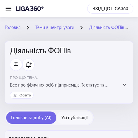
ВХІД ДО LIGA360
Головна
Теми в центрі уваги
Діяльність ФОПів
Діяльність ФОПів
ПРО ЩО ТЕМА:
Все про фізичних осіб-підприємців, їх статус та
діяльність. Зміни в законодавстві, що стосуються
Освіта
роботи ФОПів
Головне за добу (AI)
Усі публікації