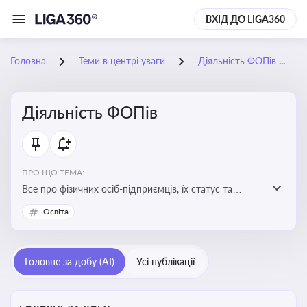
ВХІД ДО LIGA360
Головна
Теми в центрі уваги
Діяльність ФОПів
Діяльність ФОПів
ПРО ЩО ТЕМА:
Все про фізичних осіб-підприємців, їх статус та
діяльність. Зміни в законодавстві, що стосуються
Освіта
роботи ФОПів
Головне за добу (AI)
Усі публікації