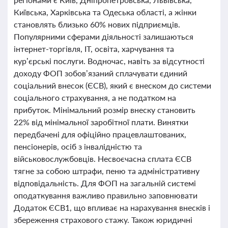
Київська, Харківська та Одеська області, а жінки
становлять близько 60% нових підприємців.
Популярними сферами діяльності залишаються
інтернет-торгівля, ІТ, освіта, харчування та
кур’єрські послуги. Водночас, навіть за відсутності
доходу ФОП зобов’язаний сплачувати єдиний
соціальний внесок (ЄСВ), який є внеском до системи
соціального страхування, а не податком на
прибуток. Мінімальний розмір внеску становить
22% від мінімальної заробітної плати. Винятки
передбачені для офіційно працевлаштованих,
пенсіонерів, осіб з інвалідністю та
військовослужбовців. Несвоєчасна сплата ЄСВ
тягне за собою штрафи, пеню та адміністративну
відповідальність. Для ФОП на загальній системі
оподаткування важливо правильно заповнювати
Додаток ЄСВ1, що впливає на нарахування внесків і
збереження страхового стажу. Також юридичні