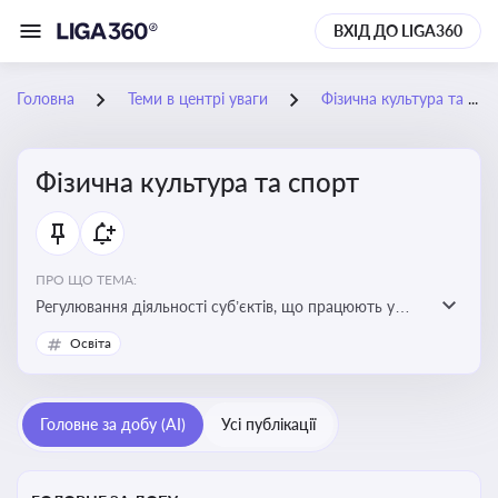
ВХІД ДО LIGA360
Головна
Теми в центрі уваги
Фізична культура та спорт
Фізична культура та спорт
ПРО ЩО ТЕМА:
Регулювання діяльності суб’єктів, що працюють у
сфері фізичної культури та спорту, включаючи
Освіта
оздоровлення населення, професійний і аматорський
спорт, що є важливим для розвитку кадрового
потенціалу, соціального захисту та ефективної
Головне за добу (AI)
Усі публікації
реалізації державної політики у цій галузі