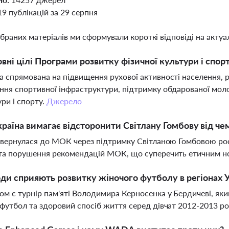
19 публікацій за 29 серпня
ібраних матеріалів ми сформували короткі відповіді на актуал
овні цілі Програми розвитку фізичної культури і спор
 спрямована на підвищення рухової активності населення, р
ня спортивної інфраструктури, підтримку обдарованої молоді
ури і спорту.
Джерело
раїна вимагає відсторонити Світлану Гомбову від чемп
звернулася до МОК через підтримку Світланою Гомбовою росій
 та порушення рекомендацій МОК, що суперечить етичним 
оди сприяють розвитку жіночого футболу в регіонах 
м є турнір пам'яті Володимира Керносенка у Бердичеві, як
футбол та здоровий спосіб життя серед дівчат 2012-2013 р