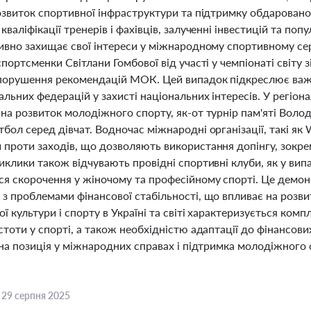
озвиток спортивної інфраструктури та підтримку обдаровано
кваліфікації тренерів і фахівців, залученні інвестицій та п
тивно захищає свої інтереси у міжнародному спортивному с
спортсменки Світлани Гомбової від участі у чемпіонаті світу зі
 порушення рекомендацій МОК. Цей випадок підкреслює важл
альних федерацій у захисті національних інтересів. У регіон
 на розвиток молодіжного спорту, як-от турнір пам'яті Вол
тбол серед дівчат. Водночас міжнародні організації, такі я
 проти заходів, що дозволяють використання допінгу, зокре
виклики також відчувають провідні спортивні клуби, як у в
я скорочення у жіночому та професійному спорті. Це демонст
з проблемами фінансової стабільності, що впливає на розвит
ої культури і спорту в Україні та світі характеризується ко
стоти у спорті, а також необхідністю адаптації до фінансов
вна позиція у міжнародних справах і підтримка молодіжного
,
29 серпня 2025