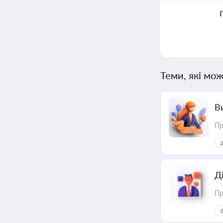
Теми, які мож
В
Пр
Д
Пр