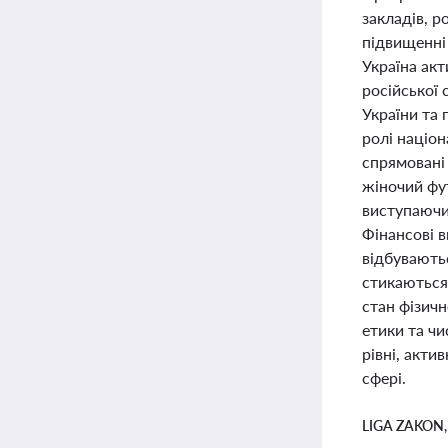
закладів, р
підвищенні 
Україна ак
російської 
України та
ролі націон
спрямовані
жіночий фу
виступаючи
Фінансові 
відбуваютьс
стикаються 
стан фізичн
етики та чи
рівні, акти
сфері.
LIGA ZAKON