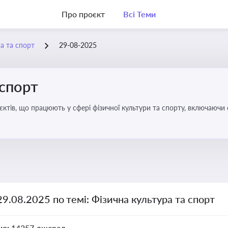
Про проєкт
Всі Теми
а та спорт
29-08-2025
 спорт
’єктів, що працюють у сфері фізичної культури та спорту, включаючи
ливим для розвитку кадрового потенціалу, соціального захисту та е
29.08.2025 по темі: Фізична культура та спорт
но:
14257 джерел