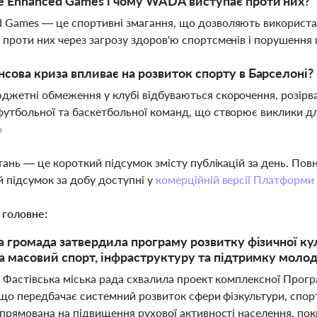
 Enhanced Games і чому WADA виступає проти них?
 Games — це спортивні змагання, що дозволяють використ
 проти них через загрозу здоров'ю спортсменів і порушення
нсова криза впливає на розвиток спорту в Барселоні?
джетні обмеження у клубі відбуваються скорочення, розірва
футбольної та баскетбольної команд, що створює виклики для
о
тань — це короткий підсумок змісту публікацій за день. По
 підсумок за добу доступні у
комерційній версії Платформи
 головне:
а громада затвердила програму розвитку фізичної кул
а масовий спорт, інфраструктуру та підтримку молод
 Фастівська міська рада схвалила проект комплексної Програ
 що передбачає системний розвиток сфери фізкультури, спор
прямована на підвищення рухової активності населення, пок