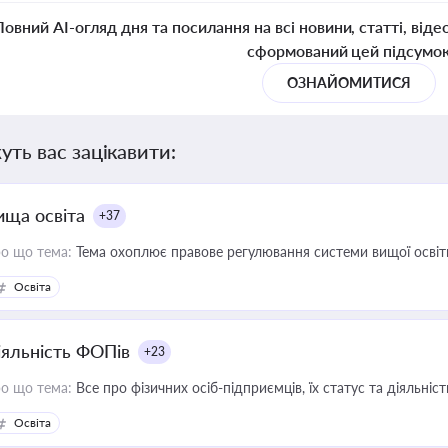
Повний AI-огляд дня та посилання на всі новини, статті, віде
сформований цей підсумо
ОЗНАЙОМИТИСЯ
уть вас зацікавити:
ища освіта
+37
о що тема:
Тема охоплює правове регулювання системи вищої освіти, о
Освіта
іяльність ФОПів
+23
о що тема:
Все про фізичних осіб-підприємців, їх статус та діяльні
Освіта