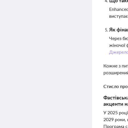
Що таке
Enhanced
виступає
Як фіна
Через бю
жіночої 
Джерел
Кожне з пи
розширений
Стисло про
Фастівськ
акценти н
У 2025 році
2029 роки,
Програма с