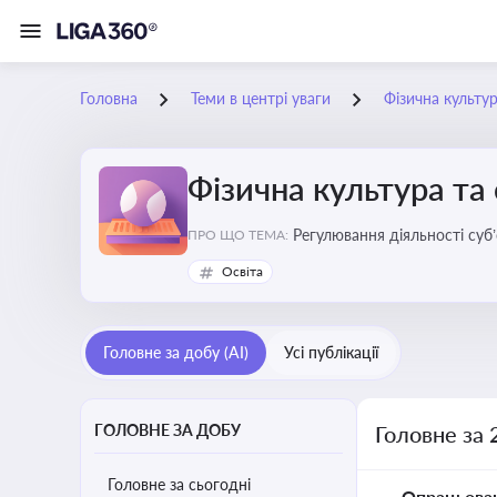
Головна
Теми в центрі уваги
Фізична культур
Фізична культура та
Регулювання діяльності суб
ПРО ЩО ТЕМА:
аматорський спорт, що є важ
Освіта
галузі
Головне за добу (AI)
Усі публікації
ГОЛОВНЕ ЗА ДОБУ
Головне за 
Головне за сьогодні
Опрацьова