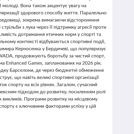
ї молоді. Вона також акцентує увагу на
опуляризації здорового способу життя. Паралельно
ередовищі, зокрема вимагаючи відсторонення
 стрільби з лука через її підтримку агресії проти
ивість дотримання етичних норм у спорті та
альному контексті відбуваються спортивні події,
одимира Керносенка у Бердичеві, що популяризує
к WADA, продовжують боротьбу за чистий спорт,
ма Enhanced Games, запланованих на 2026 рік.
ипадку Барселони, де через бюджетні обмеження
рує, що навіть великі спортивні організації
ок спорту на всіх рівнях. Загалом, сучасний
мплексним підходом до розвитку, посиленням ролі
их викликів. Програми розвитку на місцевому
 спорту є ключовими факторами успіху у цій