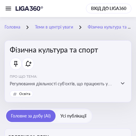
ВХІД ДО LIGA360
Головна
Теми в центрі уваги
Фізична культура та спорт
Фізична культура та спорт
ПРО ЩО ТЕМА:
Регулювання діяльності суб’єктів, що працюють у
сфері фізичної культури та спорту, включаючи
Освіта
оздоровлення населення, професійний і аматорський
спорт, що є важливим для розвитку кадрового
потенціалу, соціального захисту та ефективної
Головне за добу (AI)
Усі публікації
реалізації державної політики у цій галузі