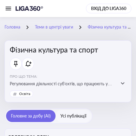
ВХІД ДО LIGA360
Головна
Теми в центрі уваги
Фізична культура та спорт
Фізична культура та спорт
ПРО ЩО ТЕМА:
Регулювання діяльності суб’єктів, що працюють у
сфері фізичної культури та спорту, включаючи
Освіта
оздоровлення населення, професійний і аматорський
спорт, що є важливим для розвитку кадрового
потенціалу, соціального захисту та ефективної
Головне за добу (AI)
Усі публікації
реалізації державної політики у цій галузі