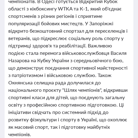
чемпіонатів. В Одесі готується Відкритий Кубок
області з кікбоксингу WTKA та К-1, який об'єднає
спортсменів з різних регіонів і сприятиме
популяризації бойових мистецтв. У Запоріжжі
відкрито безкоштовний спортзал для переселенців і
ветеранів, що підкреслює соціальну роль спорту у
підтримці здоров'я та реабілітації. Важливою
подією стала перемога військовослужбовця Василя
Назарова на Кубку України з середньовічного бою,
що демонструє поєднання спортивної майстерності
з патріотизмом і військовою службою. Також
Окнянська селищна рада долучилася до
національного проєкту "Шлях чемпіонів", відкривши
спортивні класи для дітей, що поєднують загальну
освіту з професійною спортивною підготовкою. Ці
ініціативи свідчать про системний підхід до
розвитку фізкультури і спорту в Україні, що охоплює
як масовий спорт, так і підготовку майбутніх
чемпіонів.