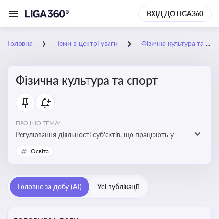
ВХІД ДО LIGA360
Головна
Теми в центрі уваги
Фізична культура та спорт
Фізична культура та спорт
ПРО ЩО ТЕМА:
Регулювання діяльності суб’єктів, що працюють у
сфері фізичної культури та спорту, включаючи
Освіта
оздоровлення населення, професійний і аматорський
спорт, що є важливим для розвитку кадрового
потенціалу, соціального захисту та ефективної
Головне за добу (AI)
Усі публікації
реалізації державної політики у цій галузі