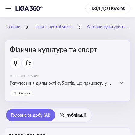
ВХІД ДО LIGA360
Головна
Теми в центрі уваги
Фізична культура та спорт
Фізична культура та спорт
ПРО ЩО ТЕМА:
Регулювання діяльності суб’єктів, що працюють у
сфері фізичної культури та спорту, включаючи
Освіта
оздоровлення населення, професійний і аматорський
спорт, що є важливим для розвитку кадрового
потенціалу, соціального захисту та ефективної
Головне за добу (AI)
Усі публікації
реалізації державної політики у цій галузі