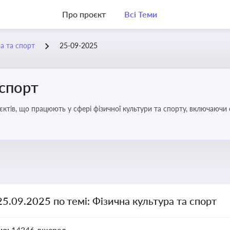
Про проєкт
Всі Теми
а та спорт
25-09-2025
 спорт
’єктів, що працюють у сфері фізичної культури та спорту, включаючи
ливим для розвитку кадрового потенціалу, соціального захисту та е
25.09.2025 по темі: Фізична культура та спорт
но:
14346 джерел