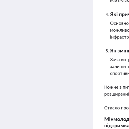
вчителям
Які при
Основною
можливос
інфраст
Як змін
Хоча вит
залишить
спортивн
Кожне з пи
розширений
Стисло про
Мінмолодь
підтримка