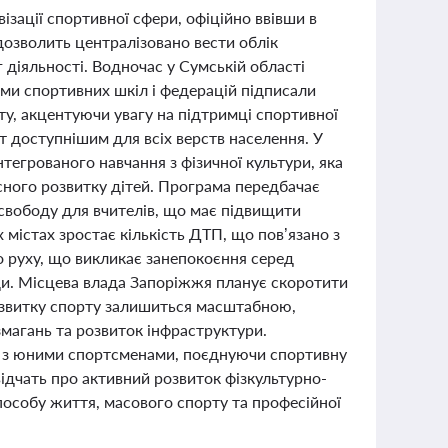
зації спортивної сфери, офіційно ввівши в
дозволить централізовано вести облік
 діяльності. Водночас у Сумській області
ами спортивних шкіл і федерацій підписали
ту, акцентуючи увагу на підтримці спортивної
т доступнішим для всіх верств населення. У
нтегрованого навчання з фізичної культури, яка
сного розвитку дітей. Програма передбачає
у свободу для вчителів, що має підвищити
 містах зростає кількість ДТП, що пов’язано з
 руху, що викликає занепокоєння серед
ади. Місцева влада Запоріжжя планує скоротити
розвитку спорту залишиться масштабною,
магань та розвиток інфраструктури.
 з юними спортсменами, поєднуючи спортивну
відчать про активний розвиток фізкультурно-
способу життя, масового спорту та професійної