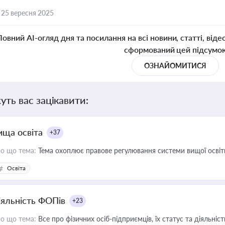
,
25 вересня 2025
Повний AI-огляд дня та посилання на всі новини, статті, віде
сформований цей підсумо
ОЗНАЙОМИТИСЯ
уть вас зацікавити:
ища освіта
+37
о що тема:
Тема охоплює правове регулювання системи вищої освіти, о
Освіта
іяльність ФОПів
+23
о що тема:
Все про фізичних осіб-підприємців, їх статус та діяльні