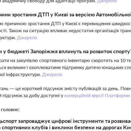
 академічну свободу для адаптації програм.
Джерело
чини зростання ДТП у Києві за версією Автомобільно
 причиною зростання ДТП у Києві є перевищення швидкості
ті. Також на ситуацію впливає недостатня організація транс
руктури.
Джерело
и у бюджеті Запоріжжя вплинуть на розвиток спорту
рати на закупівлю спортивного інвентарю скоротять на 10 т
ся великим і охоплюватиме підтримку дитячо-юнацьких спо
ої інфраструктури.
Джерело
тань — це короткий підсумок змісту публікацій за день. По
 підсумок за добу доступні у
комерційній версії Платформи
 головне:
спорт запроваджує цифрові інструменти та розвиває 
 спортивних клубів і виклики безпеки на дорогах Ки