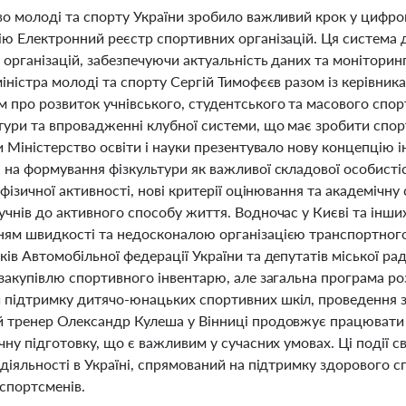
о молоді та спорту України зробило важливий крок у цифрові
ію Електронний реєстр спортивних організацій. Ця система 
організацій, забезпечуючи актуальність даних та моніторинг
іністра молоді та спорту Сергій Тимофєєв разом із керівник
 про розвиток учнівського, студентського та масового спор
тури та впровадженні клубної системи, що має зробити спор
и Міністерство освіти і науки презентувало нову концепцію і
 на формування фізкультури як важливої складової особисті
 фізичної активності, нові критерії оцінювання та академічн
чнів до активного способу життя. Водночас у Києві та інших
ям швидкості та недосконалою організацією транспортного
ів Автомобільної федерації України та депутатів міської р
 закупівлю спортивного інвентарю, але загальна програма 
підтримку дитячо-юнацьких спортивних шкіл, проведення з
 тренер Олександр Кулеша у Вінниці продовжує працювати
чну підготовку, що є важливим у сучасних умовах. Ці події с
діяльності в Україні, спрямований на підтримку здорового 
спортсменів.