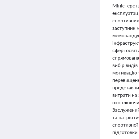
Міністерств
експлуатац
спортивних 
заступник м
меморандум
інфраструк
сфері освіт
спрямована
вибір видів
мотивацію у
перевищенн
представник
витрати на
охоплюючи 
Заслужений
та патріоти
спортивної 
підготовки 