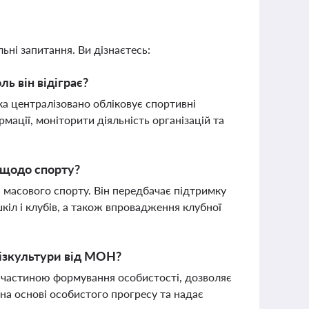
ьні запитання. Ви дізнаєтесь:
ь він відіграє?
ка централізовано обліковує спортивні
рмації, моніторити діяльність організацій та
 щодо спорту?
 масового спорту. Він передбачає підтримку
іл і клубів, а також впровадження клубної
фізкультури від МОН?
т частиною формування особистості, дозволяє
 на основі особистого прогресу та надає