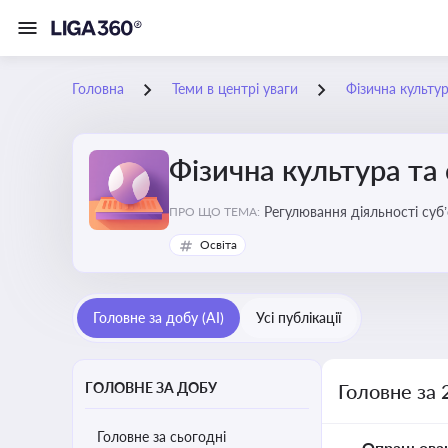
Головна
Теми в центрі уваги
Фізична культур
Фізична культура та
Регулювання діяльності суб
ПРО ЩО ТЕМА:
аматорський спорт, що є важ
Освіта
галузі
Головне за добу (AI)
Усі публікації
ГОЛОВНЕ ЗА ДОБУ
Головне за 
Головне за сьогодні
Опрацьова