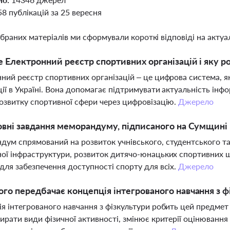
58 публікацій за 25 вересня
ібраних матеріалів ми сформували короткі відповіді на актуал
 Електронний реєстр спортивних організацій і яку рол
ний реєстр спортивних організацій – це цифрова система, я
ції в Україні. Вона допомагає підтримувати актуальність інфо
озвитку спортивної сфери через цифровізацію.
Джерело
овні завдання меморандуму, підписаного на Сумщині
ум спрямований на розвиток учнівського, студентського та
ої інфраструктури, розвиток дитячо-юнацьких спортивних шк
для забезпечення доступності спорту для всіх.
Джерело
го передбачає концепція інтегрованого навчання з 
я інтегрованого навчання з фізкультури робить цей предме
ирати види фізичної активності, змінює критерії оцінювання