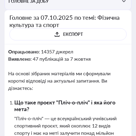
ГОЛОВНЕ ЗА ДОБУ
Головне за 07.10.2025 по темі: Фізична
культура та спорт
ЕКСПОРТ
Опрацьовано:
14357 джерел
Виявлено:
47 публікацій за 7 жовтня
На основі зібраних матеріалів ми сформували
короткі відповіді на актуальні запитання. Ви
дізнаєтесь:
Що таке проєкт "Пліч-о-пліч" і яка його
мета?
"Пліч-о-пліч" — це всеукраїнський учнівський
спортивний проєкт, який охоплює 12 видів
спорту і має на меті залучити понад мільйон