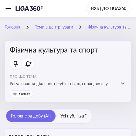
ВХІД ДО LIGA360
Головна
Теми в центрі уваги
Фізична культура та спорт
Фізична культура та спорт
ПРО ЩО ТЕМА:
Регулювання діяльності суб’єктів, що працюють у
сфері фізичної культури та спорту, включаючи
Освіта
оздоровлення населення, професійний і аматорський
спорт, що є важливим для розвитку кадрового
потенціалу, соціального захисту та ефективної
Головне за добу (AI)
Усі публікації
реалізації державної політики у цій галузі