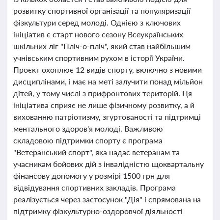
розвитку спортивної організації та популяризації
фізкультури серед молоді. Однією з ключових
ініціатив є старт нового сезону Всеукраїнських
шкільних ліг "Пліч-о-пліч", який став найбільшим
учнівським спортивним рухом в історії України.
Проєкт охоплює 12 видів спорту, включно з новими
дисциплінами, і має на меті залучити понад мільйон
дітей, у тому числі з прифронтових територій. Ця
ініціатива сприяє не лише фізичному розвитку, а й
вихованню патріотизму, згуртованості та підтримці
ментального здоров'я молоді. Важливою
складовою підтримки спорту є програма
"Ветеранський спорт", яка надає ветеранам та
учасникам бойових дій з інвалідністю щоквартальну
фінансову допомогу у розмірі 1500 грн для
відвідування спортивних закладів. Програма
реалізується через застосунок "Дія" і спрямована на
підтримку фізкультурно-оздоровчої діяльності