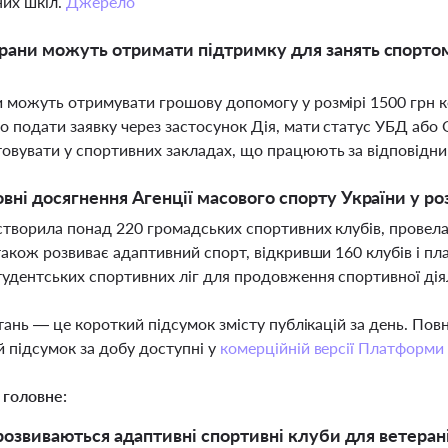
их шкіл.
Джерело
рани можуть отримати підтримку для занять спорто
 можуть отримувати грошову допомогу у розмірі 1500 грн ко
о подати заявку через застосунок Дія, мати статус УБД а
овувати у спортивних закладах, що працюють за відповідн
овні досягнення Агенції масового спорту України у р
створила понад 220 громадських спортивних клубів, провела 
 також розвиває адаптивний спорт, відкривши 160 клубів і пл
тудентських спортивних ліг для продовження спортивної дія
тань — це короткий підсумок змісту публікацій за день. По
 підсумок за добу доступні у
комерційній версії Платформи
 головне:
 розвиваються адаптивні спортивні клуби для ветеран