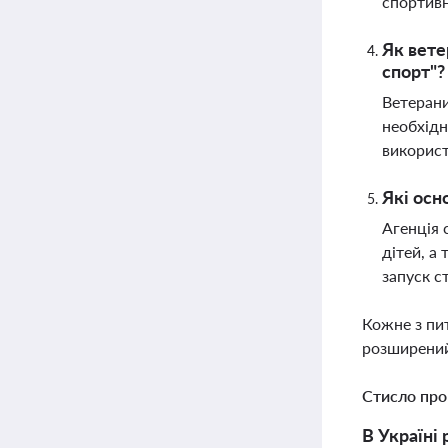
спортивн
Як вете
спорт"?
Ветерани
необхідн
використ
Які осн
Агенція 
дітей, а
запуск с
Кожне з пи
розширений
Стисло про
В Україні