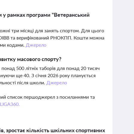
м у рамках програми "Ветеранський
жні три місяці для занять спортом. Для цього
бо ОІВВ та верифікований РНОКПП. Кошти можна
ими кодами.
Джерело
озвитку масового спорту?
понад 500 літніх таборів для понад 20 тисяч
ануючи ще 40. З січня 2026 року планується
льності після школи.
Джерело
вний список першоджерел з посиланнями та
 LIGA360.
ів, зростає кількість шкільних спортивних