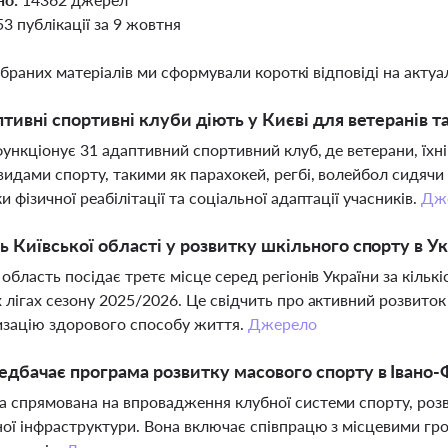
53 публікації за 9 жовтня
ібраних матеріалів ми сформували короткі відповіді на актуал
птивні спортивні клуби діють у Києві для ветеранів т
функціонує 31 адаптивний спортивний клуб, де ветерани, їхні
видами спорту, такими як парахокей, регбі, волейбол сидячи 
и фізичної реабілітації та соціальної адаптації учасників.
Дж
ь Київської області у розвитку шкільного спорту в Ук
 область посідає третє місце серед регіонів України за кіль
 лігах сезону 2025/2026. Це свідчить про активний розвито
изацію здорового способу життя.
Джерело
дбачає програма розвитку масового спорту в Івано-Ф
 спрямована на впровадження клубної системи спорту, роз
ої інфраструктури. Вона включає співпрацю з місцевими г