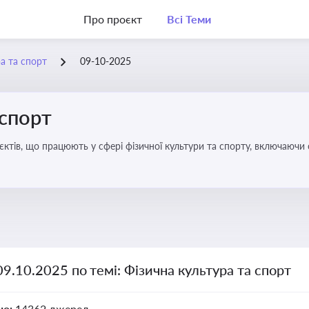
Про проєкт
Всі Теми
а та спорт
09-10-2025
 спорт
’єктів, що працюють у сфері фізичної культури та спорту, включаючи
ливим для розвитку кадрового потенціалу, соціального захисту та е
09.10.2025 по темі: Фізична культура та спорт
но:
14362 джерел