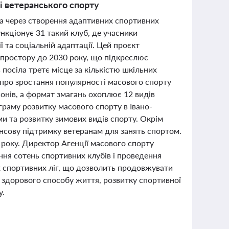
і ветеранського спорту
ема через створення адаптивних спортивних
функціонує 31 такий клуб, де учасники
ї та соціальній адаптації. Цей проєкт
о простору до 2030 року, що підкреслює
посіла третє місце за кількістю шкільних
 про зростання популярності масового спорту
іонів, а формат змагань охоплює 12 видів
граму розвитку масового спорту в Івано-
ми та розвитку зимових видів спорту. Окрім
ансову підтримку ветеранам для занять спортом.
року. Директор Агенції масового спорту
ння сотень спортивних клубів і проведення
их спортивних ліг, що дозволить продовжувати
ї здорового способу життя, розвитку спортивної
у.