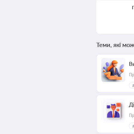
Теми, які мож
В
Пр
Д
Пр