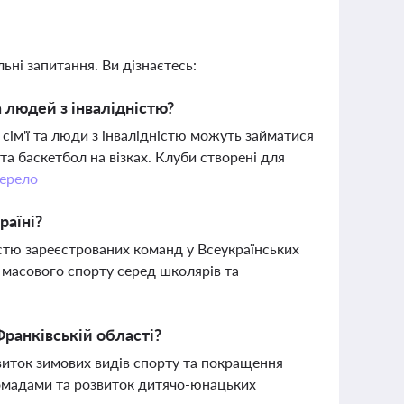
ьні запитання. Ви дізнаєтесь:
а людей з інвалідністю?
 сім'ї та люди з інвалідністю можуть займатися
та баскетбол на візках. Клуби створені для
ерело
раїні?
кістю зареєстрованих команд у Всеукраїнських
к масового спорту серед школярів та
ранківській області?
виток зимових видів спорту та покращення
ромадами та розвиток дитячо-юнацьких