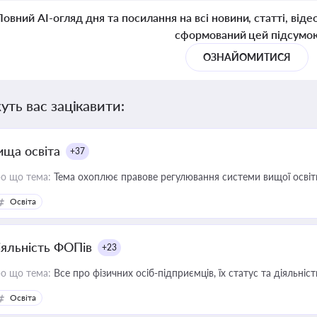
Повний AI-огляд дня та посилання на всі новини, статті, віде
сформований цей підсумо
ОЗНАЙОМИТИСЯ
уть вас зацікавити:
ища освіта
+37
о що тема:
Тема охоплює правове регулювання системи вищої освіти, о
Освіта
іяльність ФОПів
+23
о що тема:
Все про фізичних осіб-підприємців, їх статус та діяльні
Освіта