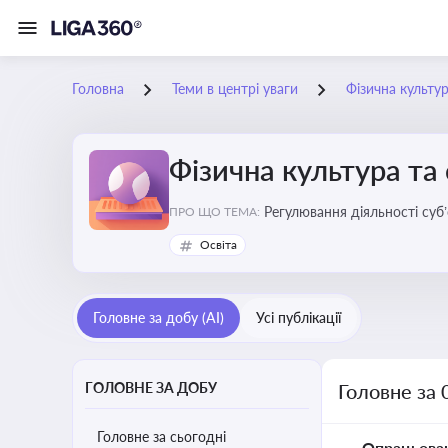
Головна
Теми в центрі уваги
Фізична культур
Фізична культура та
Регулювання діяльності суб
ПРО ЩО ТЕМА:
аматорський спорт, що є важ
Освіта
галузі
Головне за добу (AI)
Усі публікації
ГОЛОВНЕ ЗА ДОБУ
Головне за 
Головне за сьогодні
Опрацьова