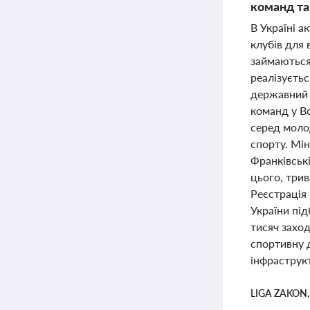
команд та
В Україні а
клубів для 
займаються 
реалізуєтьс
державний п
команд у В
серед молод
спорту. Мін
Франківські
цього, трив
Реєстрація
України під
тисяч заход
спортивну д
інфраструкт
LIGA ZAKON