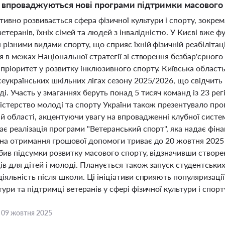
 впроваджуються нові програми підтримки масового 
ктивно розвивається сфера фізичної культури і спорту, зокр
ветеранів, їхніх сімей та людей з інвалідністю. У Києві вже 
різними видами спорту, що сприяє їхній фізичній реабілітаці
я в межах Національної стратегії зі створення безбар'єрног
ріоритет у розвитку інклюзивного спорту. Київська область 
сеукраїнських шкільних лігах сезону 2025/2026, що свідчить
і. Участь у змаганнях беруть понад 5 тисяч команд із 23 рег
істерство молоді та спорту України також презентувало про
й області, акцентуючи увагу на впровадженні клубної систе
ає реалізація програми "Ветеранський спорт", яка надає фін
 на отримання грошової допомоги триває до 20 жовтня 2025 
бив підсумки розвитку масового спорту, відзначивши створе
ів для дітей і молоді. Планується також запуск студентськ
іяльність після школи. Ці ініціативи сприяють популяризаці
ури та підтримці ветеранів у сфері фізичної культури і спорт
,
09 жовтня 2025