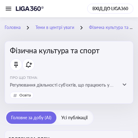
ВХІД ДО LIGA360
Головна
Теми в центрі уваги
Фізична культура та спорт
Фізична культура та спорт
ПРО ЩО ТЕМА:
Регулювання діяльності суб’єктів, що працюють у
сфері фізичної культури та спорту, включаючи
Освіта
оздоровлення населення, професійний і аматорський
спорт, що є важливим для розвитку кадрового
потенціалу, соціального захисту та ефективної
Головне за добу (AI)
Усі публікації
реалізації державної політики у цій галузі