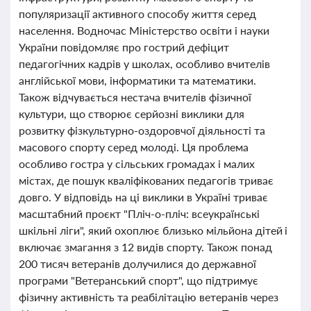
популяризації активного способу життя серед
населення. Водночас Міністерство освіти і науки
України повідомляє про гострий дефіцит
педагогічних кадрів у школах, особливо вчителів
англійської мови, інформатики та математики.
Також відчувається нестача вчителів фізичної
культури, що створює серйозні виклики для
розвитку фізкультурно-оздоровчої діяльності та
масового спорту серед молоді. Ця проблема
особливо гостра у сільських громадах і малих
містах, де пошук кваліфікованих педагогів триває
довго. У відповідь на ці виклики в Україні триває
масштабний проєкт "Пліч-о-пліч: всеукраїнські
шкільні ліги", який охоплює близько мільйона дітей і
включає змагання з 12 видів спорту. Також понад
200 тисяч ветеранів долучилися до державної
програми "Ветеранський спорт", що підтримує
фізичну активність та реабілітацію ветеранів через