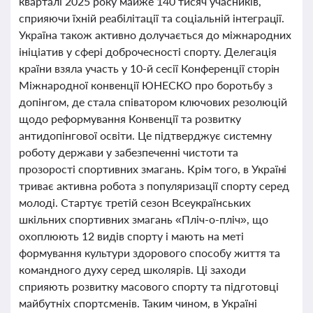
кварталі 2025 року майже 140 тисяч учасників,
сприяючи їхній реабілітації та соціальній інтеграції.
Україна також активно долучається до міжнародних
ініціатив у сфері доброчесності спорту. Делегація
країни взяла участь у 10-й сесії Конференції сторін
Міжнародної конвенції ЮНЕСКО про боротьбу з
допінгом, де стала співатором ключових резолюцій
щодо реформування Конвенції та розвитку
антидопінгової освіти. Це підтверджує системну
роботу держави у забезпеченні чистоти та
прозорості спортивних змагань. Крім того, в Україні
триває активна робота з популяризації спорту серед
молоді. Стартує третій сезон Всеукраїнських
шкільних спортивних змагань «Пліч-о-пліч», що
охоплюють 12 видів спорту і мають на меті
формування культури здорового способу життя та
командного духу серед школярів. Ці заходи
сприяють розвитку масового спорту та підготовці
майбутніх спортсменів. Таким чином, в Україні