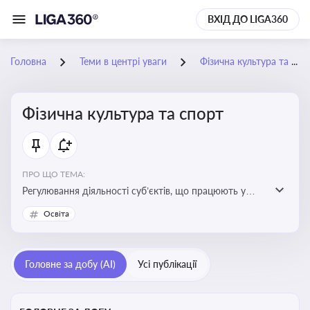
ВХІД ДО LIGA360
Головна
Теми в центрі уваги
Фізична культура та спорт
Фізична культура та спорт
ПРО ЩО ТЕМА:
Регулювання діяльності суб’єктів, що працюють у
сфері фізичної культури та спорту, включаючи
Освіта
оздоровлення населення, професійний і аматорський
спорт, що є важливим для розвитку кадрового
потенціалу, соціального захисту та ефективної
Головне за добу (AI)
Усі публікації
реалізації державної політики у цій галузі