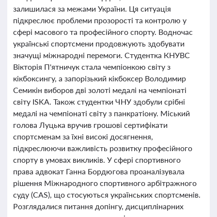
залишилася за межами України. Ця ситуація
підкреслює проблеми прозорості та контролю у
сфері масового та професійного спорту. Водночас
українські спортсмени продовжують здобувати
значущі міжнародні перемоги. Студентка КНУВС
Вікторія П'ятничук стала чемпіонкою світу з
кікбоксингу, а запорізький кікбоксер Володимир
Семикін виборов дві золоті медалі на чемпіонаті
світу ISKA. Також студентки ЧНУ здобули срібні
медалі на чемпіонаті світу з панкратіону. Міський
голова Луцька вручив грошові сертифікати
спортсменам за їхні високі досягнення,
підкреслюючи важливість розвитку професійного
спорту в умовах викликів. У сфері спортивного
права адвокат Ганна Бордюгова проаналізувала
рішення Міжнародного спортивного арбітражного
суду (CAS), що стосуються українських спортсменів.
Розглядалися питання допінгу, дисциплінарних