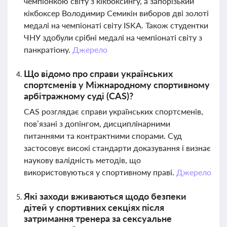
чемпіонкою світу з кікбоксингу, а запорізький
кікбоксер Володимир Семикін виборов дві золоті
медалі на чемпіонаті світу ISKA. Також студентки
ЧНУ здобули срібні медалі на чемпіонаті світу з
панкратіону.
Джерело
Що відомо про справи українських
спортсменів у Міжнародному спортивному
арбітражному суді (CAS)?
CAS розглядає справи українських спортсменів,
пов’язані з допінгом, дисциплінарними
питаннями та контрактними спорами. Суд
застосовує високі стандарти доказування і визнає
наукову валідність методів, що
використовуються у спортивному праві.
Джерело
Які заходи вживаються щодо безпеки
дітей у спортивних секціях після
затримання тренера за сексуальне