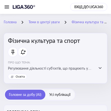
ВХІД ДО LIGA360
Головна
Теми в центрі уваги
Фізична культура та спорт
Фізична культура та спорт
ПРО ЩО ТЕМА:
Регулювання діяльності суб’єктів, що працюють у
сфері фізичної культури та спорту, включаючи
Освіта
оздоровлення населення, професійний і аматорський
спорт, що є важливим для розвитку кадрового
потенціалу, соціального захисту та ефективної
Головне за добу (AI)
Усі публікації
реалізації державної політики у цій галузі