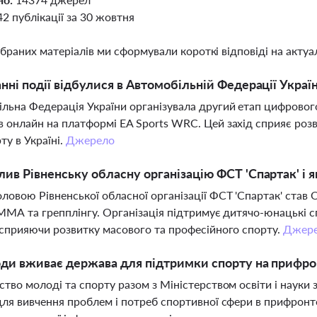
42 публікації за 30 жовтня
ібраних матеріалів ми сформували короткі відповіді на актуал
анні події відбулися в Автомобільній Федерації Украї
льна Федерація України організувала другий етап цифровог
 онлайн на платформі EA Sports WRC. Цей захід сприяє роз
ту в Україні.
Джерело
лив Рівненську обласну організацію ФСТ 'Спартак' і як
ловою Рівненської обласної організації ФСТ 'Спартак' ста
 ММА та грепплінгу. Організація підтримує дитячо-юнацькі 
 сприяючи розвитку масового та професійного спорту.
Джер
оди вживає держава для підтримки спорту на прифро
ство молоді та спорту разом з Міністерством освіти і науки 
для вивчення проблем і потреб спортивної сфери в прифрон