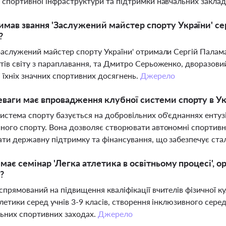
 спортивної інфраструктури та підтримки навчальних заклад
имав звання 'Заслужений майстер спорту України' с
?
Заслужений майстер спорту України' отримали Сергій Палам
тів світу з параплавання, та Дмитро Серьоженко, дворазовий 
 їхніх значних спортивних досягнень.
Джерело
еваги має впровадження клубної системи спорту в Ук
истема спорту базується на добровільних об'єднаннях ентузі
ного спорту. Вона дозволяє створювати автономні спортивні 
ти державну підтримку та фінансування, що забезпечує ста
і має семінар 'Легка атлетика в освітньому процесі',
?
спрямований на підвищення кваліфікації вчителів фізичної к
тлетики серед учнів 3-9 класів, створення інклюзивного сере
ьних спортивних заходах.
Джерело