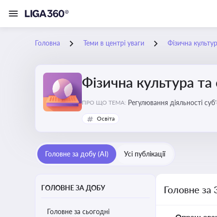
Головна
Теми в центрі уваги
Фізична культур
Фізична культура та
Регулювання діяльності суб
ПРО ЩО ТЕМА:
аматорський спорт, що є важ
Освіта
галузі
Головне за добу (AI)
Усі публікації
ГОЛОВНЕ ЗА ДОБУ
Головне за 
Головне за сьогодні
Опрацьова