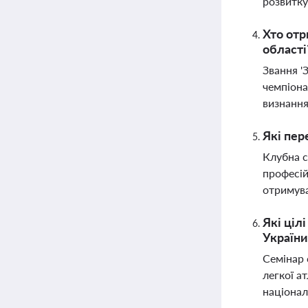
розвитку
Хто отр
області
Звання '
чемпіона
визнання
Які пер
Клубна с
професій
отримува
Які ціл
України
Семінар 
легкої а
націонал