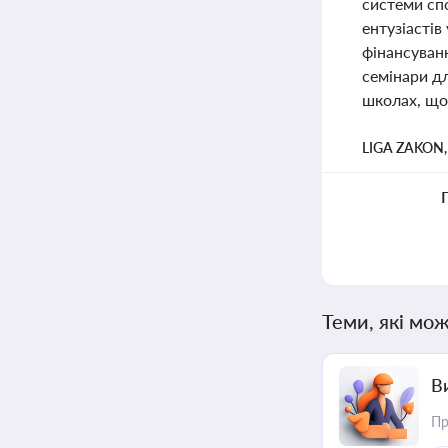
системи спо
ентузіастів
фінансуванн
семінари дл
школах, що
LIGA ZAKON
Теми, які мож
В
Пр