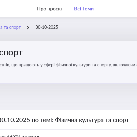
Про проєкт
Всі Теми
а та спорт
30-10-2025
 спорт
’єктів, що працюють у сфері фізичної культури та спорту, включаючи
ливим для розвитку кадрового потенціалу, соціального захисту та е
30.10.2025 по темі: Фізична культура та спорт
но:
14374 джерел