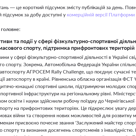
тань — це короткий підсумок змісту публікацій за день. По
 підсумок за добу доступні у
комерційній версії Платформи
 головне:
ативи та події у сфері фізкультурно-спортивної діяль
масового спорту, підтримка прифронтових територій
ини у сфері фізкультурно-спортивної діяльності в Україні сві
го спорту. Зокрема, Автомобільна Федерація України спільно
автоспорту АГРОСЕМ Rally Challenge, що поєднує сучасні те
ії автоспорту в країні. Рівненська обласна організація ФСТ
дитячо-юнацькі спортивні школи, підтримуючи молодих спор
портивної інфраструктури на регіональному рівні. Міністерс
ом освіти і науки здійснили робочу поїздку до Чернігівсько
спорту на прифронтових територіях. Це підкреслює увагу де
мовах війни та створення нових можливостей для розвитку 
менам присвоєно почесне звання 'Заслужений майстер спорт
о спорту та визнання досягнень спортсменів з інвалідніст