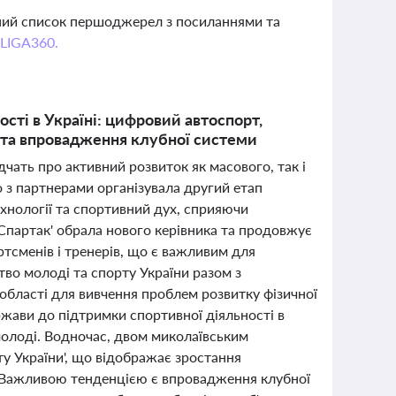
вний список першоджерел з посиланнями та
 LIGA360.
ності в Україні: цифровий автоспорт,
 та впровадження клубної системи
дчать про активний розвиток як масового, так і
 з партнерами організувала другий етап
хнології та спортивний дух, сприяючи
 'Спартак' обрала нового керівника та продовжує
тсменів і тренерів, що є важливим для
тво молоді та спорту України разом з
ї області для вивчення проблем розвитку фізичної
ржави до підтримки спортивної діяльності в
молоді. Водночас, двом миколаївським
у України', що відображає зростання
ю. Важливою тенденцією є впровадження клубної