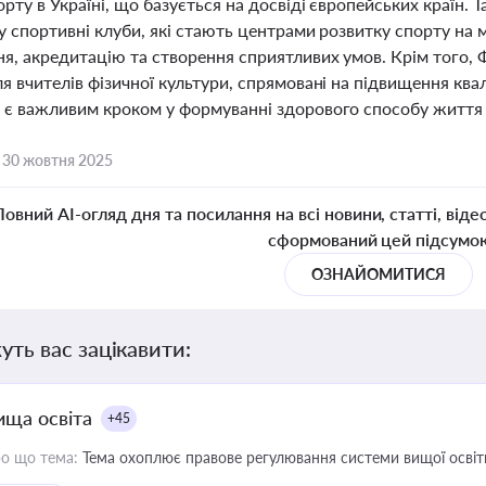
рту в Україні, що базується на досвіді європейських країн.
 у спортивні клуби, які стають центрами розвитку спорту на 
я, акредитацію та створення сприятливих умов. Крім того, Ф
я вчителів фізичної культури, спрямовані на підвищення ква
 є важливим кроком у формуванні здорового способу життя 
,
30 жовтня 2025
Повний AI-огляд дня та посилання на всі новини, статті, віде
сформований цей підсумо
ОЗНАЙОМИТИСЯ
уть вас зацікавити:
ища освіта
+45
о що тема:
Тема охоплює правове регулювання системи вищої освіти, о