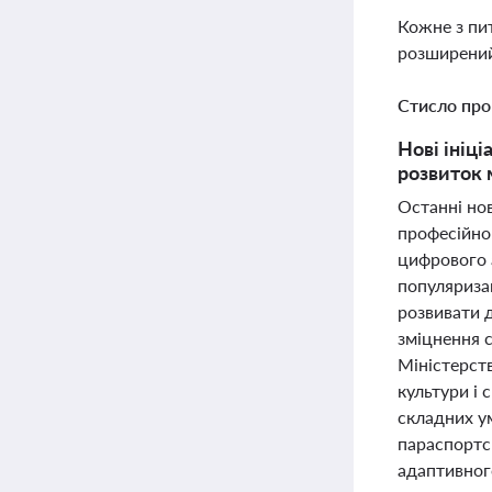
Кожне з пи
розширений
Стисло про
Нові ініці
розвиток 
Останні нов
професійно
цифрового 
популяризац
розвивати 
зміцнення с
Міністерств
культури і 
складних у
параспортс
адаптивног