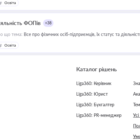
Освіта
іяльність ФОПів
+38
о що тема:
Все про фізичних осіб-підприємців, їх статус та діяльні
Освіта
Каталог рішень
Liga360: Керівник
Зн
Liga360: Юрист
Ак
Liga360: Бухгалтер
Тем
Liga360: PR-менеджер
Усі
Пол
Умо