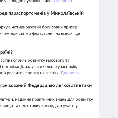
ів у складних умовах війни.
Джерело
еред параспортсменів у Миколаївській
арчук, чотириразовий бронзовий призер
чемпіон світу з фехтування на візках. Це
раїні?
астів і сприяє розвитку масового та
організації, залучати більше учасників,
лий розвиток спорту на місцях.
Джерело
 організований Федерацією легкої атлетики
ультури, надання практичних знань для розвитку
довища та підготовку команд до участі у