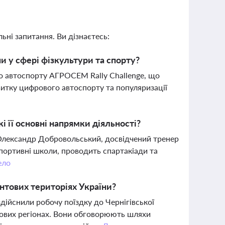
ьні запитання. Ви дізнаєтесь:
ни у сфері фізкультури та спорту?
о автоспорту АГРОСЕМ Rally Challenge, що
витку цифрового автоспорту та популяризації
і її основні напрямки діяльності?
в Олександр Добровольський, досвідчений тренер
спортивні школи, проводить спартакіади та
ело
нтових територіях України?
здійснили робочу поїздку до Чернігівської
тових регіонах. Вони обговорюють шляхи