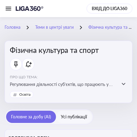
ВХІД ДО LIGA360
Головна
Теми в центрі уваги
Фізична культура та спорт
Фізична культура та спорт
ПРО ЩО ТЕМА:
Регулювання діяльності суб’єктів, що працюють у
сфері фізичної культури та спорту, включаючи
Освіта
оздоровлення населення, професійний і аматорський
спорт, що є важливим для розвитку кадрового
потенціалу, соціального захисту та ефективної
Головне за добу (AI)
Усі публікації
реалізації державної політики у цій галузі