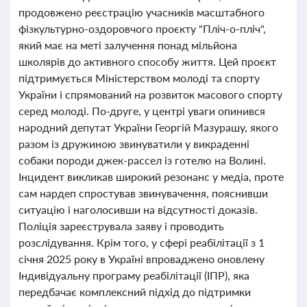
продовжено реєстрацію учасників масштабного
фізкультурно-оздоровчого проєкту "Пліч-о-пліч",
який має на меті залучення понад мільйона
школярів до активного способу життя. Цей проєкт
підтримується Міністерством молоді та спорту
України і спрямований на розвиток масового спорту
серед молоді. По-друге, у центрі уваги опинився
народний депутат України Георгій Мазурашу, якого
разом із дружиною звинуватили у викраденні
собаки породи джек-рассел із готелю на Волині.
Інцидент викликав широкий резонанс у медіа, проте
сам нардеп спростував звинувачення, пояснивши
ситуацію і наголосивши на відсутності доказів.
Поліція зареєструвала заяву і проводить
розслідування. Крім того, у сфері реабілітації з 1
січня 2025 року в Україні впроваджено оновлену
Індивідуальну програму реабілітації (ІПР), яка
передбачає комплексний підхід до підтримки