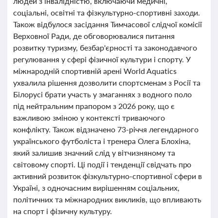
людей з інвалідністю, включаючи медичні,
соціальні, освітні та фізкультурно-спортивні заходи.
Також відбулося засідання Тимчасової слідчої комісії
Верховної Ради, де обговорювалися питання
розвитку туризму, безбар'єрності та законодавчого
регулювання у сфері фізичної культури і спорту. У
міжнародній спортивній арені World Aquatics
ухвалила рішення дозволити спортсменам з Росії та
Білорусі брати участь у змаганнях з водного поло
під нейтральним прапором з 2026 року, що є
важливою зміною у контексті триваючого
конфлікту. Також відзначено 73-річчя легендарного
українського футболіста і тренера Олега Блохіна,
який залишив значний слід у вітчизняному та
світовому спорті. Ці події і тенденції свідчать про
активний розвиток фізкультурно-спортивної сфери в
Україні, з одночасним вирішенням соціальних,
політичних та міжнародних викликів, що впливають
на спорт і фізичну культуру.