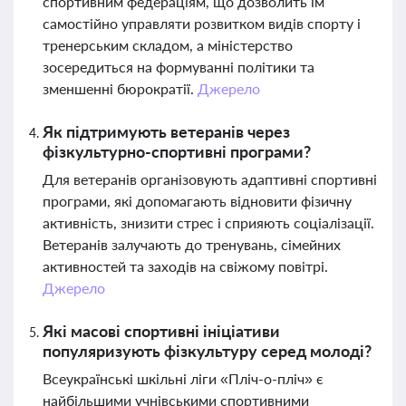
спортивним федераціям, що дозволить їм
самостійно управляти розвитком видів спорту і
тренерським складом, а міністерство
зосередиться на формуванні політики та
зменшенні бюрократії.
Джерело
Як підтримують ветеранів через
фізкультурно-спортивні програми?
Для ветеранів організовують адаптивні спортивні
програми, які допомагають відновити фізичну
активність, знизити стрес і сприяють соціалізації.
Ветеранів залучають до тренувань, сімейних
активностей та заходів на свіжому повітрі.
Джерело
Які масові спортивні ініціативи
популяризують фізкультуру серед молоді?
Всеукраїнські шкільні ліги «Пліч-о-пліч» є
найбільшими учнівськими спортивними