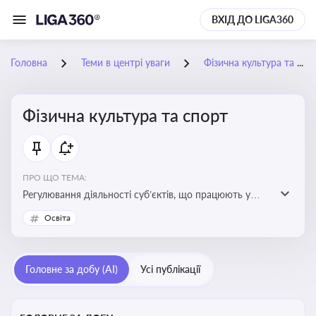
ВХІД ДО LIGA360
Головна
Теми в центрі уваги
Фізична культура та спорт
Фізична культура та спорт
ПРО ЩО ТЕМА:
Регулювання діяльності суб’єктів, що працюють у
сфері фізичної культури та спорту, включаючи
Освіта
оздоровлення населення, професійний і аматорський
спорт, що є важливим для розвитку кадрового
потенціалу, соціального захисту та ефективної
Головне за добу (AI)
Усі публікації
реалізації державної політики у цій галузі