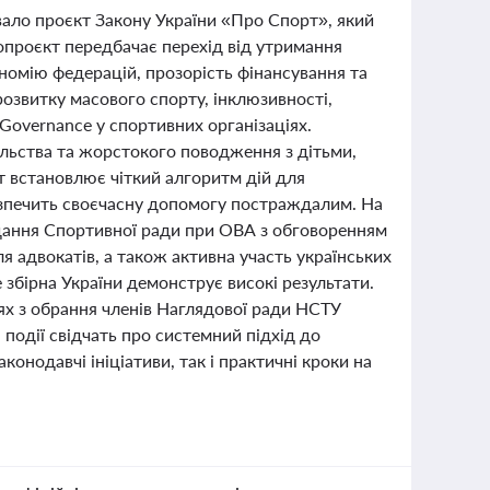
вало проєкт Закону України «Про Спорт», який
проєкт передбачає перехід від утримання
номію федерацій, прозорість фінансування та
озвитку масового спорту, інклюзивності,
Governance у спортивних організаціях.
льства та жорстокого поводження з дітьми,
нт встановлює чіткий алгоритм дій для
безпечить своєчасну допомогу постраждалим. На
сідання Спортивної ради при ОВА з обговоренням
я адвокатів, а також активна участь українських
 збірна України демонструє високі результати.
ях з обрання членів Наглядової ради НСТУ
 події свідчать про системний підхід до
конодавчі ініціативи, так і практичні кроки на