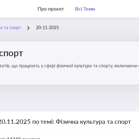
Про проєкт
Всі Теми
а та спорт
20-11-2025
 спорт
’єктів, що працюють у сфері фізичної культури та спорту, включаючи
ливим для розвитку кадрового потенціалу, соціального захисту та е
20.11.2025 по темі: Фізична культура та спорт
но:
14340 джерел