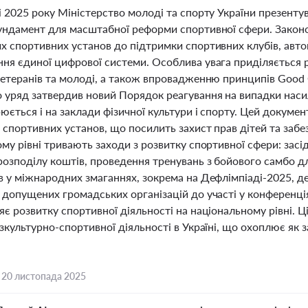
і 2025 року Міністерство молоді та спорту України презенту
ундамент для масштабної реформи спортивної сфери. Законо
х спортивних установ до підтримки спортивних клубів, авто
ня єдиної цифрової системи. Особлива увага приділяється р
ветеранів та молоді, а також впровадженню принципів Good 
 уряд затвердив новий Порядок реагування на випадки наси
ється і на заклади фізичної культури і спорту. Цей докуме
в спортивних установ, що посилить захист прав дітей та за
ому рівні тривають заходи з розвитку спортивної сфери: за
озподілу коштів, проведення тренувань з бойового самбо дл
 у міжнародних змаганнях, зокрема на Дефлімпіаді-2025, де
 допущених громадських організацій до участі у конференці
є розвитку спортивної діяльності на національному рівні. Ці
зкультурно-спортивної діяльності в Україні, що охоплює як за
,
20 листопада 2025