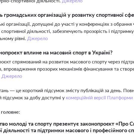
урно-спортивної діяльності.
Джерело
ь громадських організацій у розвитку спортивної сф
кі організації, допущені до участі у конференціях з обранн
 спортивної діяльності, забезпечують прозорість і підтримку 
ьному рівні.
Джерело
нопроєкт вплине на масовий спорт в Україні?
оєкт спрямований на розвиток масового спорту через підтри
в, впровадження прозорих механізмів фінансування та ство
.
Джерело
тань — це короткий підсумок змісту публікацій за день. По
 підсумок за добу доступні у
комерційній версії Платформи
 головне:
тво молоді та спорту презентує законопроєкт «Про 
ї діяльності та підтримки масового і професійного сп