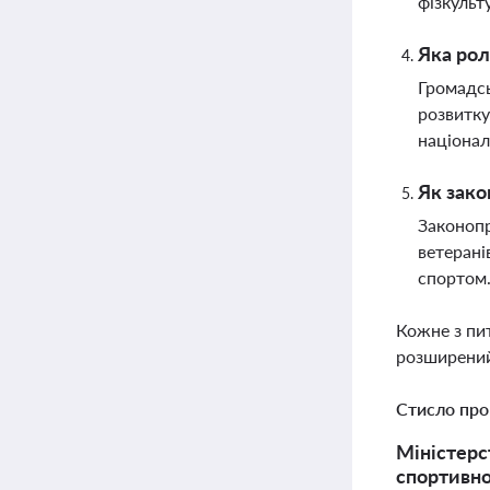
фізкульт
Яка рол
Громадсь
розвитку
націонал
Як зако
Законопр
ветерані
спортом
Кожне з пи
розширений
Стисло про
Міністерс
спортивно