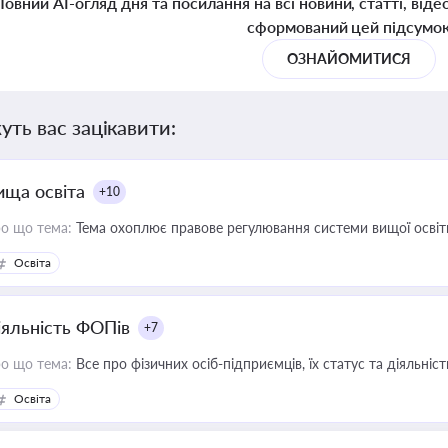
Повний AI-огляд дня та посилання на всі новини, статті, віде
сформований цей підсумо
ОЗНАЙОМИТИСЯ
уть вас зацікавити:
ища освіта
+10
о що тема:
Тема охоплює правове регулювання системи вищої освіти, о
Освіта
іяльність ФОПів
+7
о що тема:
Все про фізичних осіб-підприємців, їх статус та діяльні
Освіта