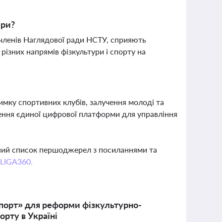
ери?
я членів Наглядової ради НСТУ, сприяють
різних напрямів фізкультури і спорту на
мку спортивних клубів, залучення молоді та
рення єдиної цифрової платформи для управління
вний список першоджерел з посиланнями та
 LIGA360.
Спорт» для реформи фізкультурно-
орту в Україні