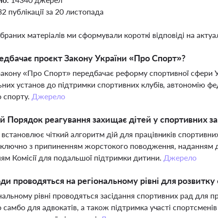
32 публікації за 20 листопада
ібраних матеріалів ми сформували короткі відповіді на актуал
дбачає проєкт Закону України «Про Спорт»?
акону «Про Спорт» передбачає реформу спортивної сфери Ук
них установ до підтримки спортивних клубів, автономію фед
 спорту.
Джерело
й Порядок реагування захищає дітей у спортивних з
встановлює чіткий алгоритм дій для працівників спортивних
включно з припиненням жорстокого поводження, наданням д
ям Комісії для подальшої підтримки дитини.
Джерело
оди проводяться на регіональному рівні для розвитку
нальному рівні проводяться засідання спортивних рад для п
 самбо для адвокатів, а також підтримка участі спортсмені