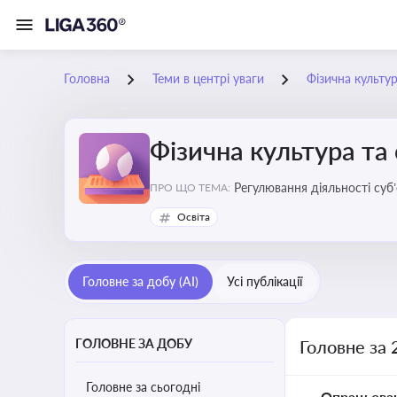
Головна
Теми в центрі уваги
Фізична культур
Фізична культура та
Регулювання діяльності суб
ПРО ЩО ТЕМА:
аматорський спорт, що є важ
Освіта
галузі
Головне за добу (AI)
Усі публікації
ГОЛОВНЕ ЗА ДОБУ
Головне за 
Головне за сьогодні
Опрацьова