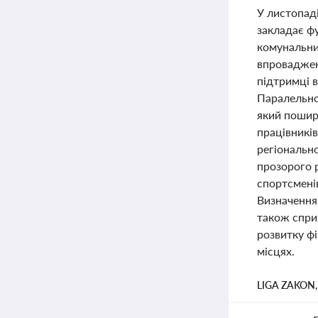
У листопад
закладає ф
комунальни
впроваджен
підтримці 
Паралельно
який поширю
працівникі
регіональн
прозорого р
спортсменів
Визначення
також сприя
розвитку фі
місцях.
LIGA ZAKON