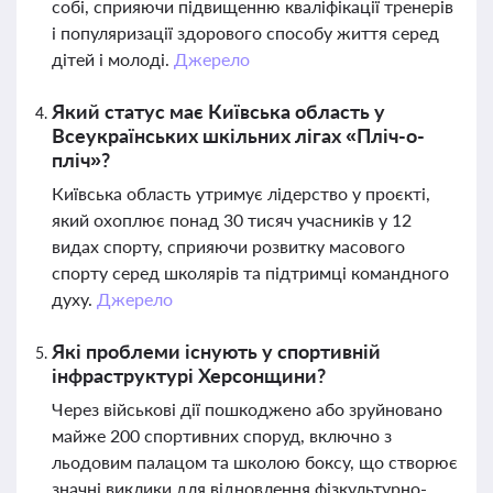
собі, сприяючи підвищенню кваліфікації тренерів
і популяризації здорового способу життя серед
дітей і молоді.
Джерело
Який статус має Київська область у
Всеукраїнських шкільних лігах «Пліч-о-
пліч»?
Київська область утримує лідерство у проєкті,
який охоплює понад 30 тисяч учасників у 12
видах спорту, сприяючи розвитку масового
спорту серед школярів та підтримці командного
духу.
Джерело
Які проблеми існують у спортивній
інфраструктурі Херсонщини?
Через військові дії пошкоджено або зруйновано
майже 200 спортивних споруд, включно з
льодовим палацом та школою боксу, що створює
значні виклики для відновлення фізкультурно-