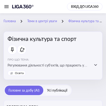
ВХІД ДО LIGA360
Головна
Теми в центрі уваги
Фізична культура та спорт
Фізична культура та спорт
ПРО ЩО ТЕМА:
Регулювання діяльності суб’єктів, що працюють у
сфері фізичної культури та спорту, включаючи
Освіта
оздоровлення населення, професійний і аматорський
спорт, що є важливим для розвитку кадрового
потенціалу, соціального захисту та ефективної
Головне за добу (AI)
Усі публікації
реалізації державної політики у цій галузі