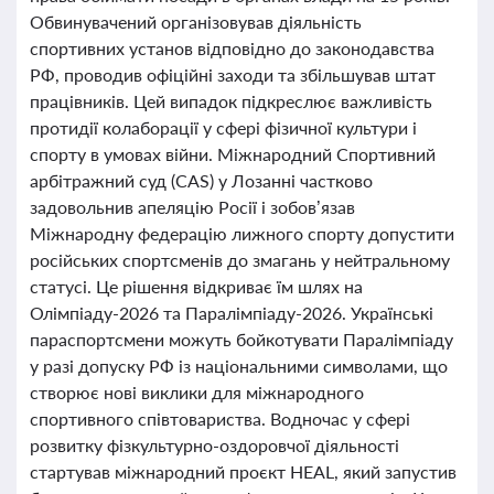
Обвинувачений організовував діяльність
спортивних установ відповідно до законодавства
РФ, проводив офіційні заходи та збільшував штат
працівників. Цей випадок підкреслює важливість
протидії колаборації у сфері фізичної культури і
спорту в умовах війни. Міжнародний Спортивний
арбітражний суд (CAS) у Лозанні частково
задовольнив апеляцію Росії і зобов’язав
Міжнародну федерацію лижного спорту допустити
російських спортсменів до змагань у нейтральному
статусі. Це рішення відкриває їм шлях на
Олімпіаду-2026 та Паралімпіаду-2026. Українські
параспортсмени можуть бойкотувати Паралімпіаду
у разі допуску РФ із національними символами, що
створює нові виклики для міжнародного
спортивного співтовариства. Водночас у сфері
розвитку фізкультурно-оздоровчої діяльності
стартував міжнародний проєкт HEAL, який запустив