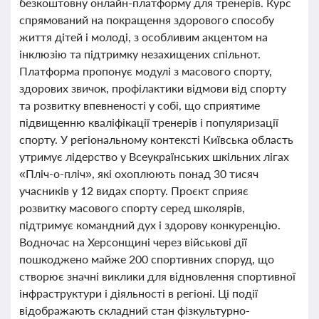
безкоштовну онлайн-платформу для тренерів. Курс
спрямований на покращення здорового способу
життя дітей і молоді, з особливим акцентом на
інклюзію та підтримку незахищених спільнот.
Платформа пропонує модулі з масового спорту,
здорових звичок, профілактики відмови від спорту
та розвитку впевненості у собі, що сприятиме
підвищенню кваліфікації тренерів і популяризації
спорту. У регіональному контексті Київська область
утримує лідерство у Всеукраїнських шкільних лігах
«Пліч-о-пліч», які охоплюють понад 30 тисяч
учасників у 12 видах спорту. Проєкт сприяє
розвитку масового спорту серед школярів,
підтримує командний дух і здорову конкуренцію.
Водночас на Херсонщині через військові дії
пошкоджено майже 200 спортивних споруд, що
створює значні виклики для відновлення спортивної
інфраструктури і діяльності в регіоні. Ці події
відображають складний стан фізкультурно-