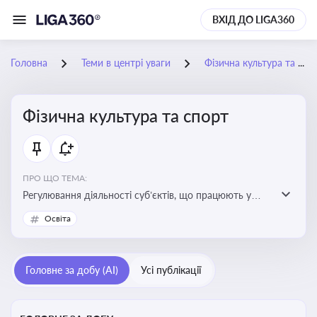
ВХІД ДО LIGA360
Головна
Теми в центрі уваги
Фізична культура та спорт
Фізична культура та спорт
ПРО ЩО ТЕМА:
Регулювання діяльності суб’єктів, що працюють у
сфері фізичної культури та спорту, включаючи
Освіта
оздоровлення населення, професійний і аматорський
спорт, що є важливим для розвитку кадрового
потенціалу, соціального захисту та ефективної
Головне за добу (AI)
Усі публікації
реалізації державної політики у цій галузі