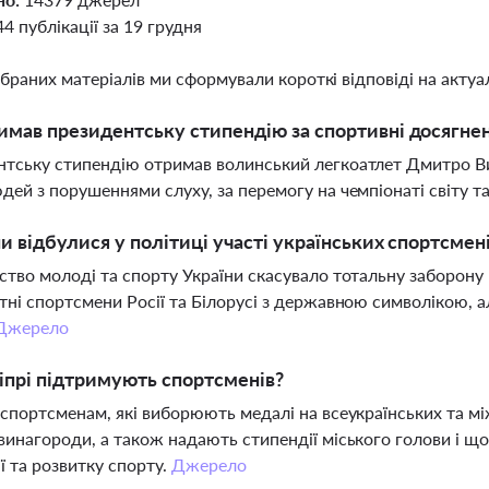
44 публікації за 19 грудня
ібраних матеріалів ми сформували короткі відповіді на актуал
имав президентську стипендію за спортивні досягнен
тську стипендію отримав волинський легкоатлет Дмитро В
дей з порушеннями слуху, за перемогу на чемпіонаті світу т
ни відбулися у політиці участі українських спортсмен
ство молоді та спорту України скасувало тотальну заборону 
тні спортсмени Росії та Білорусі з державною символікою, 
Джерело
іпрі підтримують спортсменів?
 спортсменам, які виборюють медалі на всеукраїнських та м
винагороди, а також надають стипендії міського голови і 
ї та розвитку спорту.
Джерело