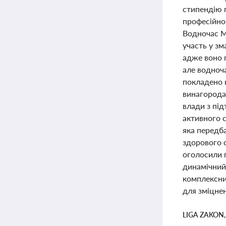
стипендію п
професійног
Водночас М
участь у зм
адже воно п
але водноча
покладено 
винагородам
влади з під
активного с
яка передб
здорового с
оголосили п
динамічний 
комплексний
для зміцнен
LIGA ZAKON