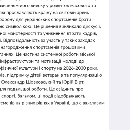
изнанням його внеску у розвиток масового та
і прославляють країну на світовій арені.
борону для українських спортсменів брати
ною символікою. Це рішення викликало дискусії,
ної майстерності та уникнення втрати кадрів,
 Відповідальність за участь у таких заходах
ося нагородження спортсменів грошовими
ганнях. Це частина системної роботи міської
 інфраструктури та мотивації молоді до
ізичної культури і спорту на 2026-2030 роки,
в, підтримку дітей ветеранів та популяризацію
ма Олександр Шовковський та Юрій Вірт,
 для подальшої роботи. Це свідчить про
спорті. Загалом, ці події відображають
сменів на різних рівнях в Україні, що є важливим