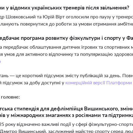
ни у відомих українських тренерів після звільнення?
р Шовковський та Юрій Вірт оголосили про паузу у тренерсь
 планують повернутися до роботи за умови отримання амбітн
дбачає програма розвитку фізкультури і спорту у Фа
 передбачає облаштування дитячих ігрових та спортивних ма
я умов для активного відпочинку та популяризацію здорово
о
тань — це короткий підсумок змісту публікацій за день. По
 підсумок за добу доступні у
комерційній версії Платформи
 головне:
ська стипендія для дефлімпійця Вишинського, зміни 
ів у міжнародних змаганнях з росіянами та підтримка
25 року відзначено важливі події у сфері фізкультурно-спорти
 Дмитро Вишинський, заслужений майстер спорту серед люд