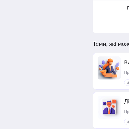
Теми, які мож
В
Пр
Д
Пр