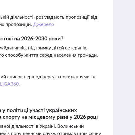
кій діяльності, розглядають пропозиції від
их пропозицій.
Джерело
стові на 2026-2030 роки?
йданчиків, підтримку дітей ветеранів,
го способу життя серед населення громади.
вний список першоджерел з посиланнями та
 LIGA360.
у політиці участі українських
 спорту на місцевому рівні у 2026 році
вної діяльності в Україні. Волинський
ей з порушеннями слуху, отримав щомісячну