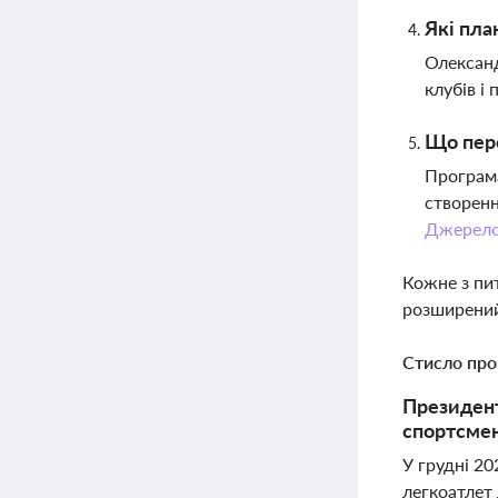
Які пла
Олександ
клубів і
Що пере
Програма
створенн
Джерел
Кожне з пи
розширений
Стисло про
Президент
спортсмен
У грудні 20
легкоатлет