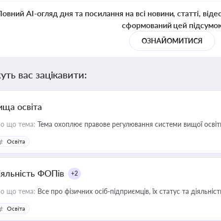
Повний AI-огляд дня та посилання на всі новини, статті, віде
сформований цей підсумо
ОЗНАЙОМИТИСЯ
уть вас зацікавити:
ища освіта
о що тема:
Тема охоплює правове регулювання системи вищої освіти, о
Освіта
іяльність ФОПів
+2
о що тема:
Все про фізичних осіб-підприємців, їх статус та діяльні
Освіта