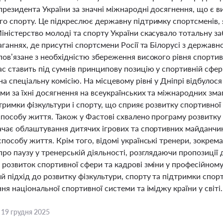
резидента України за значні міжнародні досягнення, що є в
о спорту. Це підкреслює державну підтримку спортсменів, як
іністерство молоді та спорту України скасувало тотальну за
аганнях, де присутні спортсмени Росії та Білорусі з держав
ов’язане з необхідністю збереження високого рівня спортив
с ставить під сумнів принципову позицію у спортивній сфері.
на спеціальну комісію. На місцевому рівні у Дніпрі відбул
и за їхні досягнення на всеукраїнських та міжнародних зма
тримки фізкультури і спорту, що сприяє розвитку спортивної
пособу життя. Також у Фастові схвалено програму розвитку ф
ачає облаштування дитячих ігрових та спортивних майданчикі
пособу життя. Крім того, відомі українські тренери, зокре
ро паузу у тренерській діяльності, розглядаючи пропозиції
розвиток спортивної сфери та кадрові зміни у професійному 
 підхід до розвитку фізкультури, спорту та підтримки спорт
ня національної спортивної системи та іміджу країни у світі.
,
19 грудня 2025