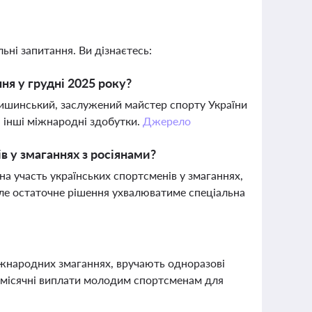
ьні запитання. Ви дізнаєтесь:
ня у грудні 2025 року?
ишинський, заслужений майстер спорту України
а інші міжнародні здобутки.
Джерело
ів у змаганнях з росіянами?
на участь українських спортсменів у змаганнях,
але остаточне рішення ухвалюватиме спеціальна
іжнародних змаганнях, вручають одноразові
щомісячні виплати молодим спортсменам для