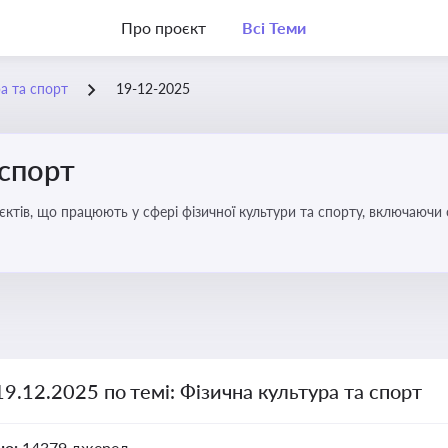
Про проєкт
Всі Теми
а та спорт
19-12-2025
 спорт
’єктів, що працюють у сфері фізичної культури та спорту, включаючи
ливим для розвитку кадрового потенціалу, соціального захисту та е
19.12.2025 по темі: Фізична культура та спорт
но:
14379 джерел