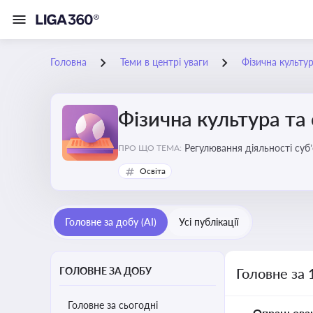
Головна
Теми в центрі уваги
Фізична культур
Фізична культура та
Регулювання діяльності суб
ПРО ЩО ТЕМА:
аматорський спорт, що є важ
Освіта
галузі
Головне за добу (AI)
Усі публікації
ГОЛОВНЕ ЗА ДОБУ
Головне за 
Головне за сьогодні
Опрацьова