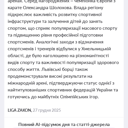
аренах. Серед нагороджених – чемпіонка Європи з
карате Олександра Шолохова. Влада регіону
підкреслює важливість розвитку спортивної
інфраструктури та залучення дітей до занять
спортом, що сприяє популяризації масового спорту
та підвищенню рівня професійної підготовки
спортсменів. Аналогічні заходи з відзначення
спортсменів і тренерів відбулися у Хмельницькій
області, де було наголошено на різноманітності
видів спорту та важливості популяризації здорового
способу життя. Львівські борці також
продемонстрували високі результати на
міжнародній арені, підтверджуючи статус однієї з
найтитулованіших спортивних федерацій України та
готуючись до майбутніх Олімпійських ігор.
LIGA ZAKON,
27 грудня 2025
Повний AI-підсумок дня та статті-джерела