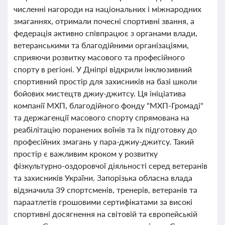
численні нагороди на національних і міжнародних
змаганнях, отримали почесні спортивні звання, а
федерація активно співпрацює з органами влади,
ветеранськими та благодійними організаціями,
сприяючи розвитку масового та професійного
спорту в регіоні. У Дніпрі відкрили інклюзивний
спортивний простір для захисників на базі школи
бойових мистецтв джиу-джитсу. Ця ініціатива
компанії МХП, благодійного фонду "МХП-Громаді"
та держагенції масового спорту спрямована на
реабілітацію поранених воїнів та їх підготовку до
професійних змагань у пара-джиу-джитсу. Такий
простір є важливим кроком у розвитку
фізкультурно-оздоровчої діяльності серед ветеранів
та захисників України. Запорізька обласна влада
відзначила 39 спортсменів, тренерів, ветеранів та
параатлетів грошовими сертифікатами за високі
спортивні досягнення на світовій та європейській