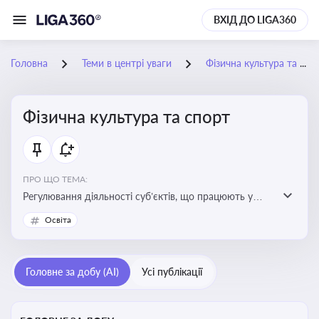
ВХІД ДО LIGA360
Головна
Теми в центрі уваги
Фізична культура та спорт
Фізична культура та спорт
ПРО ЩО ТЕМА:
Регулювання діяльності суб’єктів, що працюють у
сфері фізичної культури та спорту, включаючи
Освіта
оздоровлення населення, професійний і аматорський
спорт, що є важливим для розвитку кадрового
потенціалу, соціального захисту та ефективної
Головне за добу (AI)
Усі публікації
реалізації державної політики у цій галузі