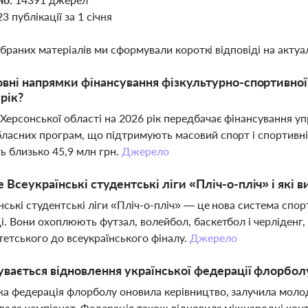
23 публікації за 1 січня
ібраних матеріалів ми сформували короткі відповіді на актуал
овні напрямки фінансування фізкультурно-спортивної
 рік?
ерсонської області на 2026 рік передбачає фінансування упр
ласних програм, що підтримують масовий спорт і спортивні ор
ь близько 45,9 млн грн.
Джерело
 Всеукраїнські студентські ліги «Пліч-о-пліч» і які
нські студентські ліги «Пліч-о-пліч» — це нова система спор
і. Вони охоплюють футзал, волейбол, баскетбол і черліденг,
тетського до всеукраїнського фіналу.
Джерело
увається відновлення української федерації флорболу
ка федерація флорболу оновила керівництво, залучила молодих
увала чемпіонат. Федерація також відновила міжнародні конт