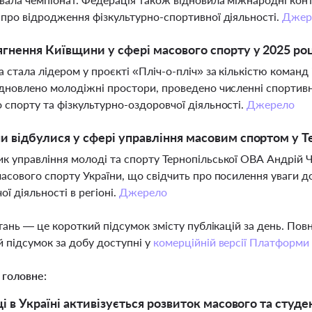
 про відродження фізкультурно-спортивної діяльності.
Джер
ягнення Київщини у сфері масового спорту у 2025 роц
 стала лідером у проєкті «Пліч-о-пліч» за кількістю команд
ідновлено молодіжні простори, проведено численні спортивн
 спорту та фізкультурно-оздоровчої діяльності.
Джерело
ни відбулися у сфері управління масовим спортом у Т
к управління молоді та спорту Тернопільської ОВА Андрій 
масового спорту України, що свідчить про посилення уваги д
ої діяльності в регіоні.
Джерело
тань — це короткий підсумок змісту публікацій за день. По
 підсумок за добу доступні у
комерційній версії Платформи
 головне:
ці в Україні активізується розвиток масового та студ