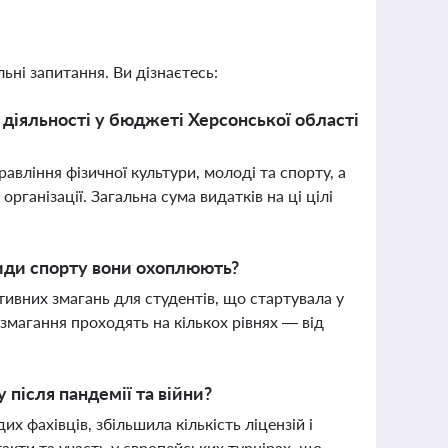
ьні запитання. Ви дізнаєтесь:
 діяльності у бюджеті Херсонської області
авління фізичної культури, молоді та спорту, а
ганізації. Загальна сума видатків на ці цілі
 види спорту вони охоплюють?
тивних змагань для студентів, що стартувала у
 змагання проходять на кількох рівнях — від
 після пандемії та війни?
 фахівців, збільшила кількість ліцензій і
акти та участь у європейських турнірах, що