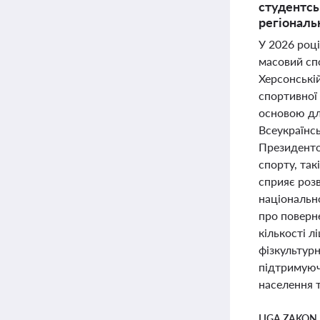
студентсь
регіональ
У 2026 році
масовий спо
Херсонській
спортивної
основою для
Всеукраїнсь
Президенто
спорту, так
сприяє роз
національно
про поверне
кількості л
фізкультурн
підтримуюч
населення т
LIGA ZAKON