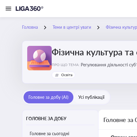
Головна
Теми в центрі уваги
Фізична культур
Фізична культура та
Регулювання діяльності суб
ПРО ЩО ТЕМА:
аматорський спорт, що є важ
Освіта
галузі
Головне за добу (AI)
Усі публікації
ГОЛОВНЕ ЗА ДОБУ
Головне за 
Головне за сьогодні
Опрацьова