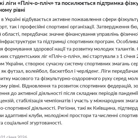
кі ліги «Пліч-о-пліч» та посилюється підтримка фізк
ному рівні
 в Україні відбувається активне пожвавлення сфери фізкуль
рт, так і професійні спортивні організації. Затвердження бю
 області, передбачає значне фінансування управлінь фізично
 інфраструктури та підтримці спортивних програм. Особлива
 формування здорової нації та розвитку молодих талантів. 
ких студентських ліг «Пліч-о-пліч», які стартували з 1 січня 
м України, створює сучасну систему спортивних змагань се
і як футзал, волейбол, баскетбол і черліденг. Ліги передбача
витку масового та фізкультурно-оздоровчого руху серед мол
му рівні. Відновлення та розвиток спортивних федерацій, зо
ння до активної діяльності після складних періодів пандемії 
іцензій, стабілізація чемпіонатів і участь у міжнародних зма
о-спортивної діяльності. Регіони, такі як Київщина, підтве
и адаптивні клуби, молодіжні простори та численні спортив
а соціальної згуртованості.
,
01 січня 2026