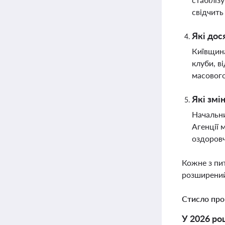
свідчить
Які дос
Київщина
клуби, в
масового
Які змі
Начальни
Агенції 
оздоровч
Кожне з пи
розширений
Стисло про
У 2026 ро