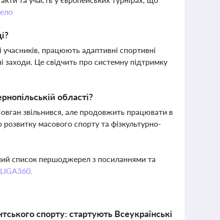
ело
і?
 і учасників, працюють адаптивні спортивні
і заходи. Це свідчить про системну підтримку
ернопільській області?
Човган звільнився, але продовжить працювати в
о розвитку масового спорту та фізкультурно-
вний список першоджерел з посиланнями та
 LIGA360.
ентського спорту: стартують Всеукраїнські