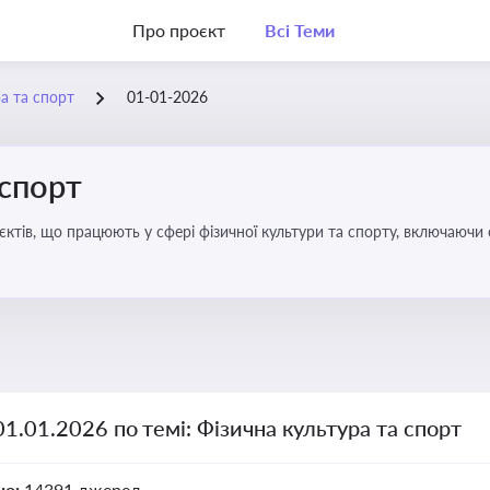
Про проєкт
Всі Теми
а та спорт
01-01-2026
 спорт
’єктів, що працюють у сфері фізичної культури та спорту, включаючи
ливим для розвитку кадрового потенціалу, соціального захисту та е
01.01.2026 по темі: Фізична культура та спорт
но:
14391 джерел