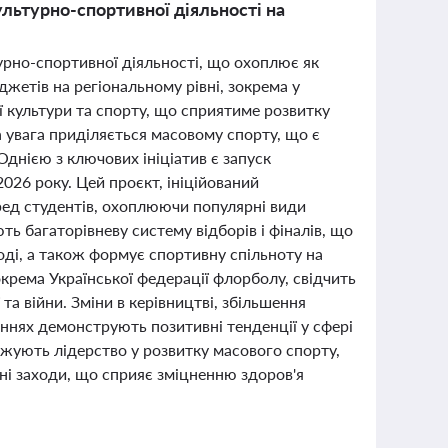
ультурно-спортивної діяльності на
турно-спортивної діяльності, що охоплює як
джетів на регіональному рівні, зокрема у
ї культури та спорту, що сприятиме розвитку
 увага приділяється масовому спорту, що є
Однією з ключових ініціатив є запуск
2026 року. Цей проєкт, ініційований
ред студентів, охоплюючи популярні види
ють багаторівневу систему відборів і фіналів, що
оді, а також формує спортивну спільноту на
крема Української федерації флорболу, свідчить
та війни. Зміни в керівництві, збільшення
ганнях демонструють позитивні тенденції у сфері
рджують лідерство у розвитку масового спорту,
ні заходи, що сприяє зміцненню здоров'я