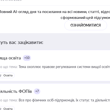
Повний AI-огляд дня та посилання на всі новини, статті, віде
сформований цей підсумо
ОЗНАЙОМИТИСЯ
уть вас зацікавити:
ища освіта
+10
о що тема:
Тема охоплює правове регулювання системи вищої освіти, о
Освіта
іяльність ФОПів
+7
о що тема:
Все про фізичних осіб-підприємців, їх статус та діяльні
Освіта