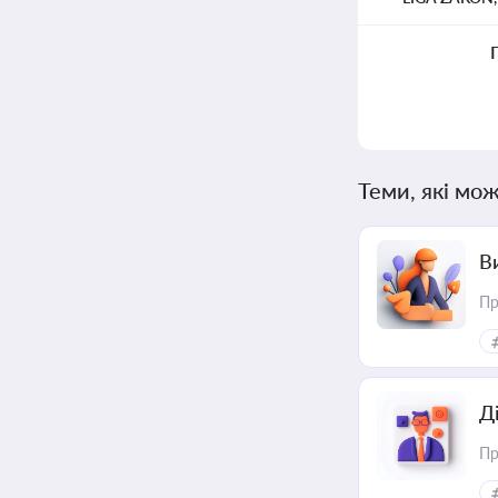
Теми, які мож
В
Пр
Д
Пр