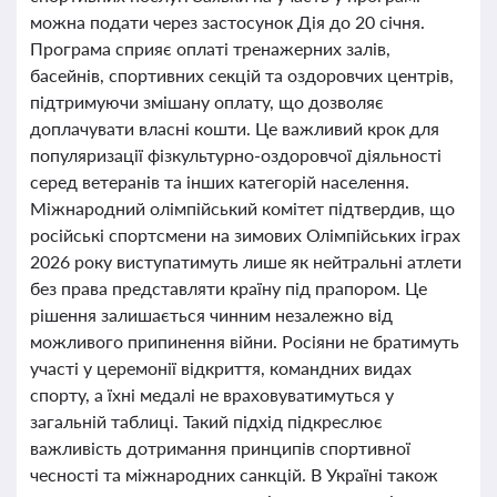
можна подати через застосунок Дія до 20 січня.
Програма сприяє оплаті тренажерних залів,
басейнів, спортивних секцій та оздоровчих центрів,
підтримуючи змішану оплату, що дозволяє
доплачувати власні кошти. Це важливий крок для
популяризації фізкультурно-оздоровчої діяльності
серед ветеранів та інших категорій населення.
Міжнародний олімпійський комітет підтвердив, що
російські спортсмени на зимових Олімпійських іграх
2026 року виступатимуть лише як нейтральні атлети
без права представляти країну під прапором. Це
рішення залишається чинним незалежно від
можливого припинення війни. Росіяни не братимуть
участі у церемонії відкриття, командних видах
спорту, а їхні медалі не враховуватимуться у
загальній таблиці. Такий підхід підкреслює
важливість дотримання принципів спортивної
чесності та міжнародних санкцій. В Україні також