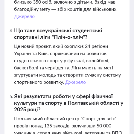
близько 350 осіб, включно з дітьми. Захід мав
благодійну мету — збір коштів для військових.
Джерело
Що таке всеукраїнські студентські
спортивні ліги "Пліч-о-пліч"?
Це новий проєкт, який охоплює 24 регіони
України та Київ, спрямований на розвиток
студентського спорту у футзалі, волейболі,
баскетболі та черліденгу. Ліги мають на меті
згуртувати молодь та створити сучасну систему
спортивного розвитку.
Джерело
Які результати роботи у сфері фізичної
культури та спорту в Полтавській області у
2025 році?
Полтавський обласний центр "Спорт для всіх"
провів понад 135 заходів, залучивши 50 000
учасників, серед яких військові, ветерани та ВПО.