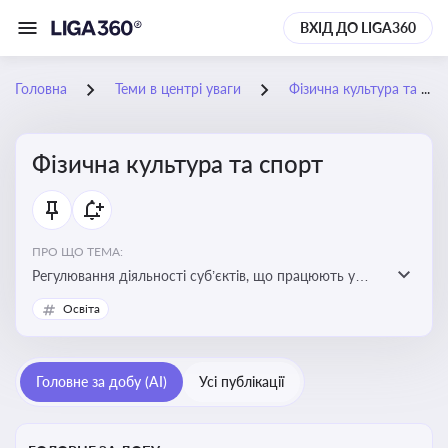
ВХІД ДО LIGA360
Головна
Теми в центрі уваги
Фізична культура та спорт
Фізична культура та спорт
ПРО ЩО ТЕМА:
Регулювання діяльності суб’єктів, що працюють у
сфері фізичної культури та спорту, включаючи
Освіта
оздоровлення населення, професійний і аматорський
спорт, що є важливим для розвитку кадрового
потенціалу, соціального захисту та ефективної
Головне за добу (AI)
Усі публікації
реалізації державної політики у цій галузі