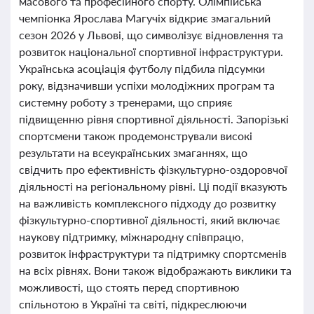
масового та професійного спорту. Олімпійська
чемпіонка Ярослава Магучіх відкриє змагальний
сезон 2026 у Львові, що символізує відновлення та
розвиток національної спортивної інфраструктури.
Українська асоціація футболу підбила підсумки
року, відзначивши успіхи молодіжних програм та
системну роботу з тренерами, що сприяє
підвищенню рівня спортивної діяльності. Запорізькі
спортсмени також продемонстрували високі
результати на всеукраїнських змаганнях, що
свідчить про ефективність фізкультурно-оздоровчої
діяльності на регіональному рівні. Ці події вказують
на важливість комплексного підходу до розвитку
фізкультурно-спортивної діяльності, який включає
наукову підтримку, міжнародну співпрацю,
розвиток інфраструктури та підтримку спортсменів
на всіх рівнях. Вони також відображають виклики та
можливості, що стоять перед спортивною
спільнотою в Україні та світі, підкреслюючи