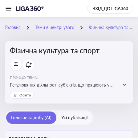
ВХІД ДО LIGA360
Головна
Теми в центрі уваги
Фізична культура та спорт
Фізична культура та спорт
ПРО ЩО ТЕМА:
Регулювання діяльності суб’єктів, що працюють у
сфері фізичної культури та спорту, включаючи
Освіта
оздоровлення населення, професійний і аматорський
спорт, що є важливим для розвитку кадрового
потенціалу, соціального захисту та ефективної
Головне за добу (AI)
Усі публікації
реалізації державної політики у цій галузі