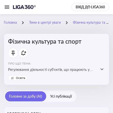
ВХІД ДО LIGA360
Головна
Теми в центрі уваги
Фізична культура та спорт
Фізична культура та спорт
ПРО ЩО ТЕМА:
Регулювання діяльності суб’єктів, що працюють у
сфері фізичної культури та спорту, включаючи
Освіта
оздоровлення населення, професійний і аматорський
спорт, що є важливим для розвитку кадрового
потенціалу, соціального захисту та ефективної
Головне за добу (AI)
Усі публікації
реалізації державної політики у цій галузі