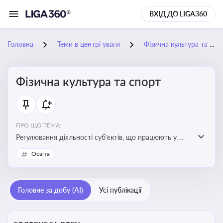
ВХІД ДО LIGA360
Головна
Теми в центрі уваги
Фізична культура та спорт
Фізична культура та спорт
ПРО ЩО ТЕМА:
Регулювання діяльності суб’єктів, що працюють у
сфері фізичної культури та спорту, включаючи
Освіта
оздоровлення населення, професійний і аматорський
спорт, що є важливим для розвитку кадрового
потенціалу, соціального захисту та ефективної
Головне за добу (AI)
Усі публікації
реалізації державної політики у цій галузі