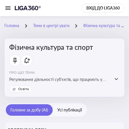
ВХІД ДО LIGA360
Головна
Теми в центрі уваги
Фізична культура та спорт
Фізична культура та спорт
ПРО ЩО ТЕМА:
Регулювання діяльності суб’єктів, що працюють у
сфері фізичної культури та спорту, включаючи
Освіта
оздоровлення населення, професійний і аматорський
спорт, що є важливим для розвитку кадрового
потенціалу, соціального захисту та ефективної
Головне за добу (AI)
Усі публікації
реалізації державної політики у цій галузі