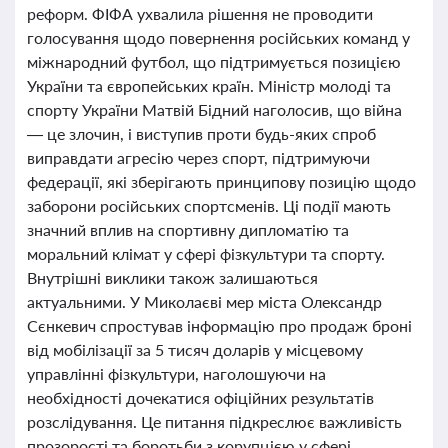
реформ. ФІФА ухвалила рішення не проводити
голосування щодо повернення російських команд у
міжнародний футбол, що підтримується позицією
України та європейських країн. Міністр молоді та
спорту України Матвій Бідний наголосив, що війна
— це злочин, і виступив проти будь-яких спроб
виправдати агресію через спорт, підтримуючи
федерації, які зберігають принципову позицію щодо
заборони російських спортсменів. Ці події мають
значний вплив на спортивну дипломатію та
моральний клімат у сфері фізкультури та спорту.
Внутрішні виклики також залишаються
актуальними. У Миколаєві мер міста Олександр
Сєнкевич спростував інформацію про продаж броні
від мобілізації за 5 тисяч доларів у місцевому
управлінні фізкультури, наголошуючи на
необхідності дочекатися офіційних результатів
розслідування. Це питання підкреслює важливість
прозорості та боротьби з корупцією у сфері