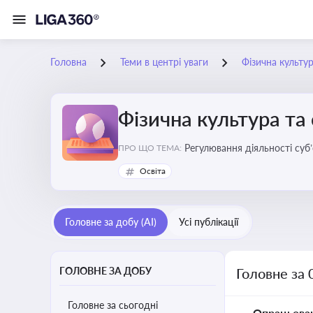
Головна
Теми в центрі уваги
Фізична культур
Фізична культура та
Регулювання діяльності суб
ПРО ЩО ТЕМА:
аматорський спорт, що є важ
Освіта
галузі
Головне за добу (AI)
Усі публікації
ГОЛОВНЕ ЗА ДОБУ
Головне за 
Головне за сьогодні
Опрацьова