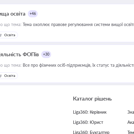
ища освіта
+46
о що тема:
Тема охоплює правове регулювання системи вищої освіти, о
Освіта
іяльність ФОПів
+30
о що тема:
Все про фізичних осіб-підприємців, їх статус та діяльні
Освіта
Каталог рішень
Liga360: Керівник
Зн
Liga360: Юрист
Ак
Liga360: Бухгалтер
Тем