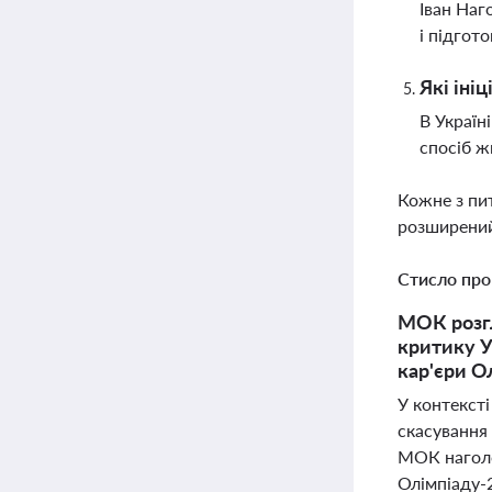
Іван Наг
і підгот
Які іні
В Україн
спосіб ж
Кожне з пи
розширений
Стисло про
МОК розгл
критику У
кар'єри О
У контекст
скасування 
МОК наголо
Олімпіаду-2