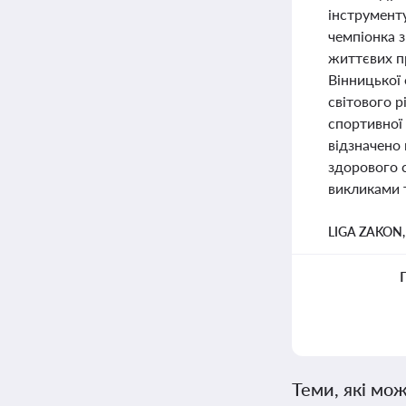
інструменту
чемпіонка 
життєвих пр
Вінницької 
світового р
спортивної 
відзначено 
здорового 
викликами 
LIGA ZAKON
Теми, які мож