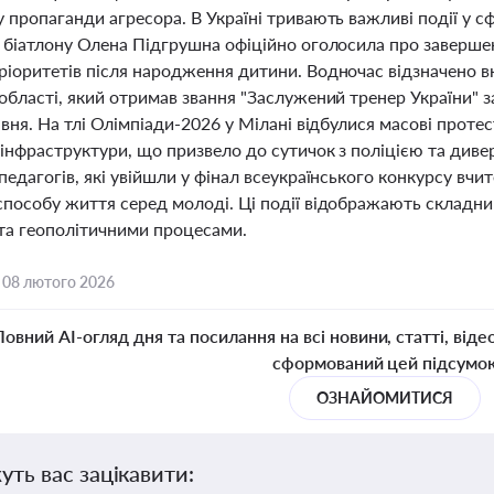
 пропаганди агресора. В Україні тривають важливі події у сф
з біатлону Олена Підгрушна офіційно оголосила про заверше
іоритетів після народження дитини. Водночас відзначено вн
області, який отримав звання "Заслужений тренер України" з
івня. На тлі Олімпіади-2026 у Мілані відбулися масові проте
інфраструктури, що призвело до сутичок з поліцією та диверс
педагогів, які увійшли у фінал всеукраїнського конкурсу вчи
способу життя серед молоді. Ці події відображають складни
та геополітичними процесами.
,
08 лютого 2026
Повний AI-огляд дня та посилання на всі новини, статті, віде
сформований цей підсумо
ОЗНАЙОМИТИСЯ
уть вас зацікавити: