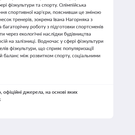
ері фізкультури та спорту. Олімпійська
ння спортивної кар'єри, пояснивши це зміною
есок тренерів, зокрема Івана Нагорняка з
а багаторічну роботу з підготовки спортсменів
сти через екологічні наслідки будівництва
ій на залізниці. Водночас у сфері фізкультури
телів фізкультури, що сприяє популяризації
й баланс між розвитком спорту, соціальними
о, офіційні джерела, на основі яких
к