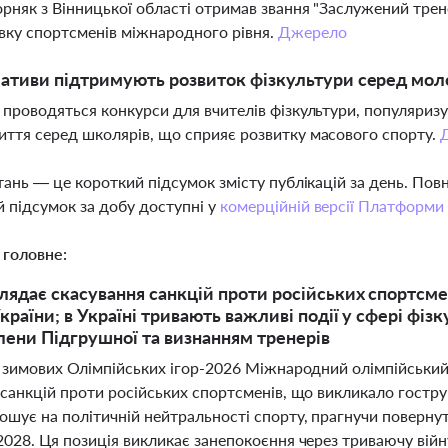
орняк з Вінницької області отримав звання "Заслужений трене
овку спортсменів міжнародного рівня.
Джерело
ціативи підтримують розвиток фізкультури серед моло
і проводяться конкурси для вчителів фізкультури, популяризу
иття серед школярів, що сприяє розвитку масового спорту.
тань — це короткий підсумок змісту публікацій за день. По
 підсумок за добу доступні у
комерційній версії Платформи
 головне:
ядає скасування санкцій проти російських спортсме
країни; в Україні тривають важливі події у сфері фіз
лени Підгрушної та визнанням тренерів
і зимових Олімпійських ігор-2026 Міжнародний олімпійський
санкцій проти російських спортсменів, що викликало гостру 
шує на політичній нейтральності спорту, прагнучи повернут
028. Ця позиція викликає занепокоєння через триваючу війну