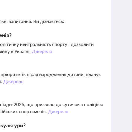
ьні запитання. Ви дізнаєтесь:
енів?
олітичну нейтральність спорту і дозволити
ійну в Україні.
Джерело
 пріоритетів після народження дитини, планує
і.
Джерело
мпіади-2026, що призвело до сутичок з поліцією
осійських спортсменів.
Джерело
зкультури?