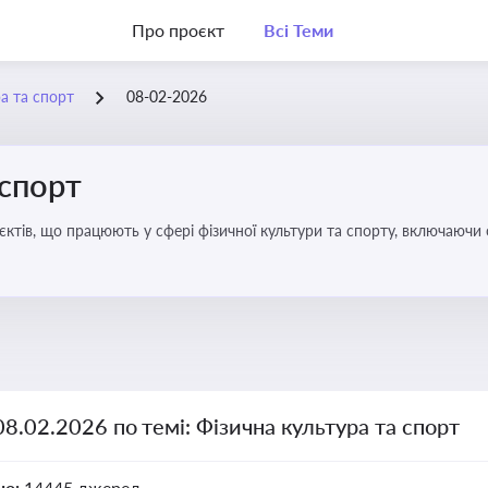
Про проєкт
Всі Теми
а та спорт
08-02-2026
 спорт
’єктів, що працюють у сфері фізичної культури та спорту, включаючи
ливим для розвитку кадрового потенціалу, соціального захисту та е
08.02.2026 по темі: Фізична культура та спорт
но:
14445 джерел