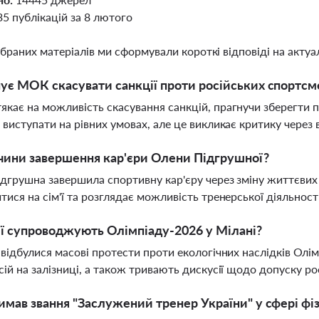
35 публікацій за 8 лютого
ібраних матеріалів ми сформували короткі відповіді на актуал
ує МОК скасувати санкції проти російських спортсм
кає на можливість скасування санкцій, прагнучи зберегти п
 виступати на рівних умовах, але це викликає критику через в
чини завершення кар'єри Олени Підгрушної?
дгрушна завершила спортивну кар'єру через зміну життєвих
тися на сім'ї та розглядає можливість тренерської діяльност
ії супроводжують Олімпіаду-2026 у Мілані?
 відбулися масові протести проти екологічних наслідків Олі
сій на залізниці, а також тривають дискусії щодо допуску р
имав звання "Заслужений тренер України" у сфері фі