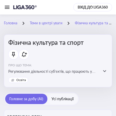
ВХІД ДО LIGA360
Головна
Теми в центрі уваги
Фізична культура та спорт
Фізична культура та спорт
ПРО ЩО ТЕМА:
Регулювання діяльності суб’єктів, що працюють у
сфері фізичної культури та спорту, включаючи
Освіта
оздоровлення населення, професійний і аматорський
спорт, що є важливим для розвитку кадрового
потенціалу, соціального захисту та ефективної
Головне за добу (AI)
Усі публікації
реалізації державної політики у цій галузі