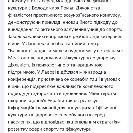
способу життя серед молоді. Вчитель фізичної
культури з Володимира Роман Дячок став
фіналістом престижного всеукраїнського конкурсу,
демонструючи приклад інноваційного підходу до
викладання та активного залучення учнів до спорту.
Також важливим напрямом є реабілітація ветеранів
війни. У Запоріжжі реабілітаційний центр
"Блокпост" надає комплексну допомогу ветеранам з
Мелітополя, поєднуючи фізкультурно-оздоровчу
діяльність із психологічною та юридичною
підтримкою. У Львові відбулася міжнародна
конференція, присвячена онкореабілітації в умовах
війни, що підкреслює важливість комплексного
підходу до здоров'я та відновлення. Міністерство
охорони здоров'я України також реалізує
інформаційні кампанії для популяризації фізичної
культури та здорового способу життя серед
населення, що відповідає національним стратегіям
розвитку сфери спорту та фізкультури.