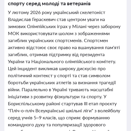
спорту серед молоді та ветеранів
У лютому 2026 року український скелетоніст
Владислав Гераскевич став центром уваги на
зимових Олімпійських іграх у Мілані через заборону
МОК використовувати шолом з зображеннями
загиблих українських спортсменів. Спортсмен
активно відстоює своє право на вшанування пам'яті
загиблих, отримав підтримку від президента
України та Національного олімпійського комітету.
Цей інцидент викликав широку дискусію про
політичний контекст у спорті та став символом
боротьби українських атлетів за визнання трагедії
війни. Паралельно в Україні тривають масштабні
ініціативи з розвитку фізкультури та спорту. У
Бориспільському районі стартував ІІІ етап проєкту
"Пліч-о-пліч Всеукраїнські шкільні ліги" з волейболу
серед учнів 5–9 класів, що сприяє формуванню
командного духу та популяризації здорового