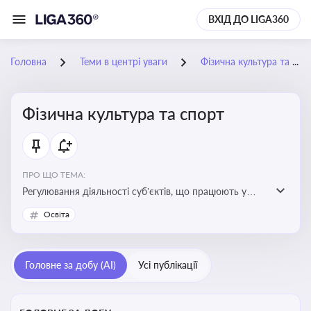
ВХІД ДО LIGA360
Головна
Теми в центрі уваги
Фізична культура та спорт
Фізична культура та спорт
ПРО ЩО ТЕМА:
Регулювання діяльності суб’єктів, що працюють у
сфері фізичної культури та спорту, включаючи
Освіта
оздоровлення населення, професійний і аматорський
спорт, що є важливим для розвитку кадрового
потенціалу, соціального захисту та ефективної
Головне за добу (AI)
Усі публікації
реалізації державної політики у цій галузі