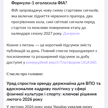
Формули-1 оголосила ФІА?
ФІА запроваджує нову схему стартових сигналів,
яка включає підняття червоного прапора, два
прогрівочних кола, сині світлові сигнали перед
стартом та можливе повернення етапу до
календаря сезону 2027 року.
Джерело
Кожне з питань — це короткий підсумок змісту
публікацій за день. Повний список першоджерел з
посиланнями та розширений підсумок за добу
доступні у
комерційній версії Платформи LIGA360.
Стисло про головне:
Уряд спростив оренду держмайна для ВПО та
вдосконалює кадрову політику у сфері
фізичної культури і спорту: ключові рішення
лютого 2026 року
У лютому 2026 року уряд України ухвалив низку