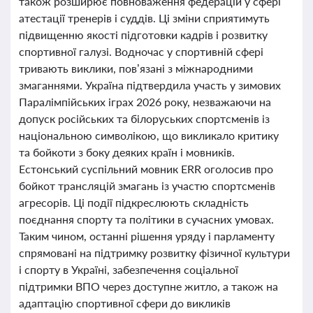
також розширює повноваження федерацій у сфері
атестації тренерів і суддів. Ці зміни сприятимуть
підвищенню якості підготовки кадрів і розвитку
спортивної галузі. Водночас у спортивній сфері
тривають виклики, пов’язані з міжнародними
змаганнями. Україна підтвердила участь у зимових
Паралімпійських іграх 2026 року, незважаючи на
допуск російських та білоруських спортсменів із
національною символікою, що викликало критику
та бойкоти з боку деяких країн і мовників.
Естонський суспільний мовник ERR оголосив про
бойкот трансляцій змагань із участю спортсменів
агресорів. Ці події підкреслюють складність
поєднання спорту та політики в сучасних умовах.
Таким чином, останні рішення уряду і парламенту
спрямовані на підтримку розвитку фізичної культури
і спорту в Україні, забезпечення соціальної
підтримки ВПО через доступне житло, а також на
адаптацію спортивної сфери до викликів