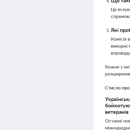
Що таке
Це всеук
спрямова
Які про
Комісія 
використ
впровади
Кожне з пи
розширений
Стисло про
Українськ
бойкотуют
ветеранів 
Останні нов
міжнародном