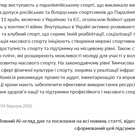
епер виступають у паралімпійському спорті, що викликало в
а допуск російських та білоруських спортсменів до Паралім
 11 країн, включно з Україною та ЄС, оголосили бойкот цере
ь у контексті війни. Внутрішньо в Україні активно розвиваю
та клубний спорт, що сприяє їхній реабілітації, соціалізаці
ція масового спорту ініціюють створення мережі спортивних 
доступність спорту та підтримку на місцевому рівні. Також с
о-пліч», які розширюють можливості молоді для участі у воле
звитку масового спорту. На законодавчому рівні Тимчасова 
сфері фізичної культури і спорту, зокрема у реалізації інфр
Комісія рекомендує провести аудит, інвентаризацію та впров
Ці кроки мають забезпечити ефективне використання ресурсі
ня здоров’я нації та підтримки професійного і масового спор
,
04 березня 2026
Повний AI-огляд дня та посилання на всі новини, статті, віде
сформований цей підсумо