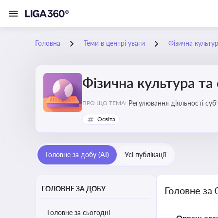
Головна
Теми в центрі уваги
Фізична культур
Фізична культура та
Регулювання діяльності суб
ПРО ЩО ТЕМА:
аматорський спорт, що є важ
Освіта
галузі
Головне за добу (AI)
Усі публікації
ГОЛОВНЕ ЗА ДОБУ
Головне за 
Головне за сьогодні
Опрацьова