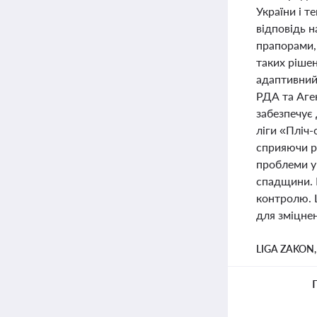
України і т
відповідь н
прапорами,
таких рішен
адаптивний 
РДА та Аген
забезпечує 
ліги «Пліч-
сприяючи ро
проблеми у 
спадщини. 
контролю. 
для зміцнен
LIGA ZAKON