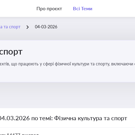
Про проєкт
Всі Теми
а та спорт
04-03-2026
 спорт
’єктів, що працюють у сфері фізичної культури та спорту, включаючи
ливим для розвитку кадрового потенціалу, соціального захисту та е
04.03.2026 по темі: Фізична культура та спорт
но:
14477 джерел