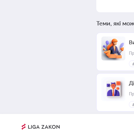
Теми, які мож
В
Пр
Д
Пр