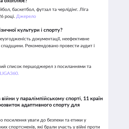
на охоплює?
бол, баскетбол, футзал та черлідінг. Ліга
26 році.
Джерело
зичної культури і спорту?
неузгодженість документації, неефективне
ї спадщини. Рекомендовано провести аудит і
вний список першоджерел з посиланнями та
 LIGA360.
війни у паралімпійському спорті, 11 країн
 розвиток адаптивного спорту для
ро посилення уваги до безпеки та етики у
х спортсменів, які брали участь у війні проти