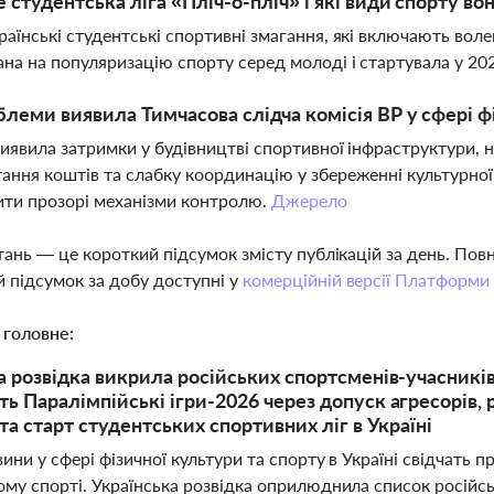
 студентська ліга «Пліч-о-пліч» і які види спорту во
раїнські студентські спортивні змагання, які включають волей
на на популяризацію спорту серед молоді і стартувала у 20
блеми виявила Тимчасова слідча комісія ВР у сфері фі
виявила затримки у будівництві спортивної інфраструктури, 
ання коштів та слабку координацію у збереженні культурно
ти прозорі механізми контролю.
Джерело
тань — це короткий підсумок змісту публікацій за день. По
 підсумок за добу доступні у
комерційній версії Платформи
 головне:
а розвідка викрила російських спортсменів-учасників 
ь Паралімпійські ігри-2026 через допуск агресорів,
та старт студентських спортивних ліг в Україні
ини у сфері фізичної культури та спорту в Україні свідчать п
у спорті. Українська розвідка оприлюднила список російськи