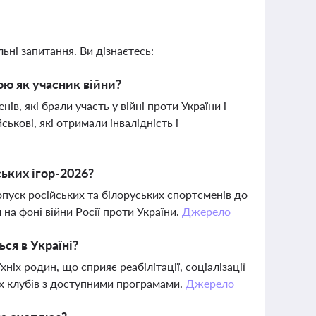
ьні запитання. Ви дізнаєтесь:
ою як учасник війни?
в, які брали участь у війні проти України і
ькові, які отримали інвалідність і
ьких ігор-2026?
опуск російських та білоруських спортсменів до
а фоні війни Росії проти України.
Джерело
ся в Україні?
ніх родин, що сприяє реабілітації, соціалізації
х клубів з доступними програмами.
Джерело