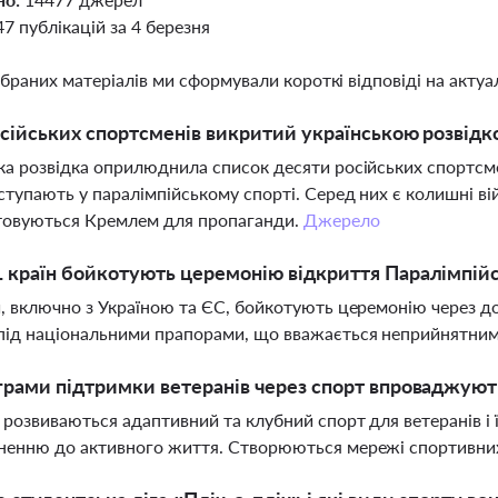
47 публікацій за 4 березня
ібраних матеріалів ми сформували короткі відповіді на актуал
осійських спортсменів викритий українською розвідк
ка розвідка оприлюднила список десяти російських спортсмені
ступають у паралімпійському спорті. Серед них є колишні війс
товуються Кремлем для пропаганди.
Джерело
 країн бойкотують церемонію відкриття Паралімпійс
и, включно з Україною та ЄС, бойкотують церемонію через д
під національними прапорами, що вважається неприйнятним н
грами підтримки ветеранів через спорт впроваджують
і розвиваються адаптивний та клубний спорт для ветеранів і їх
ненню до активного життя. Створюються мережі спортивни