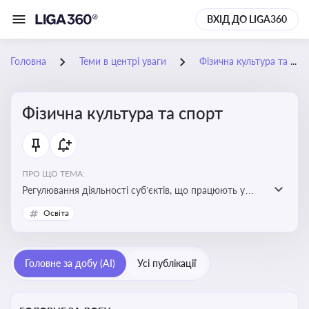
ВХІД ДО LIGA360
Головна
Теми в центрі уваги
Фізична культура та спорт
Фізична культура та спорт
ПРО ЩО ТЕМА:
Регулювання діяльності суб’єктів, що працюють у
сфері фізичної культури та спорту, включаючи
Освіта
оздоровлення населення, професійний і аматорський
спорт, що є важливим для розвитку кадрового
потенціалу, соціального захисту та ефективної
Головне за добу (AI)
Усі публікації
реалізації державної політики у цій галузі