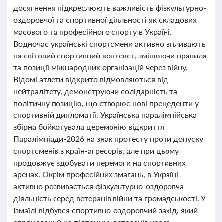
досягнення підкреслюють важливість фізкультурно-
оздоровчої та спортивної діяльності як складових
масового та професійного спорту в Україні.
Водночас українські спортсмени активно впливають
на світовий спортивний контекст, змінюючи правила
та позиції міжнародних організацій через війну.
Відомі атлети відкрито відмовляються від
нейтралітету, демонструючи солідарність та
політичну позицію, що створює нові прецеденти у
спортивній дипломатії. Українська паралімпійська
збірна бойкотувала церемонію відкриття
Паралімпіади-2026 на знак протесту проти допуску
спортсменів з країн-агресорів, але при цьому
продовжує здобувати перемоги на спортивних
аренах. Окрім професійних змагань, в Україні
активно розвивається фізкультурно-оздоровча
діяльність серед ветеранів війни та громадськості. У
Ізмаїлі відбувся спортивно-оздоровчий захід, який
спрямований на підтримку ветеранів через