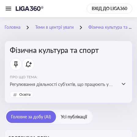
ВХІД ДО LIGA360
Головна
Теми в центрі уваги
Фізична культура та спорт
Фізична культура та спорт
ПРО ЩО ТЕМА:
Регулювання діяльності суб’єктів, що працюють у
сфері фізичної культури та спорту, включаючи
Освіта
оздоровлення населення, професійний і аматорський
спорт, що є важливим для розвитку кадрового
потенціалу, соціального захисту та ефективної
Головне за добу (AI)
Усі публікації
реалізації державної політики у цій галузі