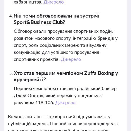
хабарництва.
Джерело
Які теми обговорювали на зустрічі
Sport&Business Club?
Обговорювали просування спортивних подій,
розвиток масового спорту, інтеграцію брендів у
спорт, роль соціальних мереж та візуальну
комунікацію для успішного просування
спортивних проектів.
Джерело
Хто став першим чемпіоном Zuffa Boxing у
крузервейті?
Першим чемпіоном став австралійський боксер
Джей Опетая, який переміг у поєдинку з
рахунком 119-106.
Джерело
Кожне з питань — це короткий підсумок змісту
публікацій за день. Повний список першоджерел з
посиланнями та розширений підсумок за добу