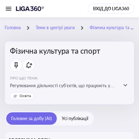
ВХІД ДО LIGA360
Головна
Теми в центрі уваги
Фізична культура та спорт
Фізична культура та спорт
ПРО ЩО ТЕМА:
Регулювання діяльності суб’єктів, що працюють у
сфері фізичної культури та спорту, включаючи
Освіта
оздоровлення населення, професійний і аматорський
спорт, що є важливим для розвитку кадрового
потенціалу, соціального захисту та ефективної
Головне за добу (AI)
Усі публікації
реалізації державної політики у цій галузі