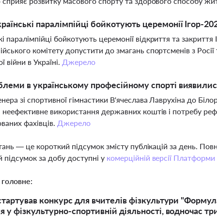
о сприяє розвитку масового спорту та здорового способу жи
раїнські паралімпійці бойкотують церемонії Ігор-20
кі паралімпійці бойкотують церемонії відкриття та закритт
ійського комітету допустити до змагань спортсменів з Росії
ї війни в Україні.
Джерело
блеми в українському професійному спорті виявилися
енера зі спортивної гімнастики В'ячеслава Лаврухіна до Біло
, неефективне використання державних коштів і потребу ре
ованих фахівців.
Джерело
тань — це короткий підсумок змісту публікацій за день. По
 підсумок за добу доступні у
комерційній версії Платформи
 головне:
стартував конкурс для вчителів фізкультури "Формула 
я у фізкультурно-спортивній діяльності, водночас тр