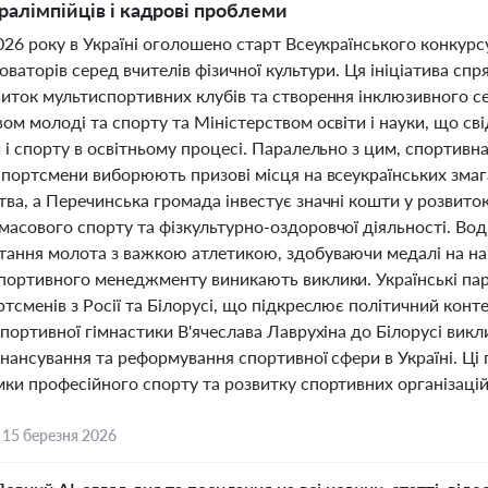
ралімпійців і кадрові проблеми
026 року в Україні оголошено старт Всеукраїнського конкурсу
оваторів серед вчителів фізичної культури. Ця ініціатива с
виток мультиспортивних клубів та створення інклюзивного с
ом молоді та спорту та Міністерством освіти і науки, що с
 і спорту в освітньому процесі. Паралельно з цим, спортивна
 спортсмени виборюють призові місця на всеукраїнських змаг
ва, а Перечинська громада інвестує значні кошти у розвито
масового спорту та фізкультурно-оздоровчої діяльності. Во
тання молота з важкою атлетикою, здобуваючи медалі на нац
спортивного менеджменту виникають виклики. Українські пар
тсменів з Росії та Білорусі, що підкреслює політичний конте
спортивної гімнастики В'ячеслава Лаврухіна до Білорусі викл
інансування та реформування спортивної сфери в Україні. Ці 
ки професійного спорту та розвитку спортивних організацій 
,
15 березня 2026