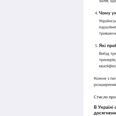
залів, щ
Чому ук
Українсь
паралімп
триваючо
Які про
Виїзд тр
тренерів
кваліфік
Кожне з пи
розширений
Стисло про
В Україні 
досягненн