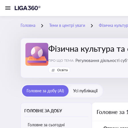
Головна
Теми в центрі уваги
Фізична культур
Фізична культура та
Регулювання діяльності суб
ПРО ЩО ТЕМА:
аматорський спорт, що є важ
Освіта
галузі
Головне за добу (AI)
Усі публікації
ГОЛОВНЕ ЗА ДОБУ
Головне за 
Головне за сьогодні
Опрацьова