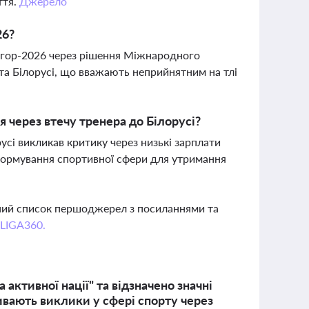
ття.
Джерело
26?
я Ігор-2026 через рішення Міжнародного
 та Білорусі, що вважають неприйнятним на тлі
 через втечу тренера до Білорусі?
русі викликав критику через низькі зарплати
формування спортивної сфери для утримання
вний список першоджерел з посиланнями та
 LIGA360.
активної нації" та відзначено значні
ивають виклики у сфері спорту через