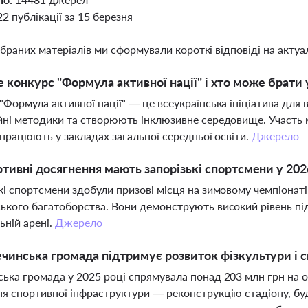
22 публікації за 15 березня
ібраних матеріалів ми сформували короткі відповіді на актуал
 конкурс "Формула активної нації" і хто може брати 
"Формула активної нації" — це всеукраїнська ініціатива для 
йні методики та створюють інклюзивне середовище. Участь 
і працюють у закладах загальної середньої освіти.
Джерело
ртивні досягнення мають запорізькі спортсмени у 202
кі спортсмени здобули призові місця на зимовому чемпіонаті 
ького багатоборства. Вони демонструють високий рівень пі
ьній арені.
Джерело
чинська громада підтримує розвиток фізкультури і 
ька громада у 2025 році спрямувала понад 203 млн грн на осв
я спортивної інфраструктури — реконструкцію стадіону, бу