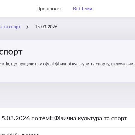
Про проєкт
Всі Теми
а та спорт
15-03-2026
 спорт
’єктів, що працюють у сфері фізичної культури та спорту, включаючи
ливим для розвитку кадрового потенціалу, соціального захисту та е
15.03.2026 по темі: Фізична культура та спорт
но:
14481 джерел