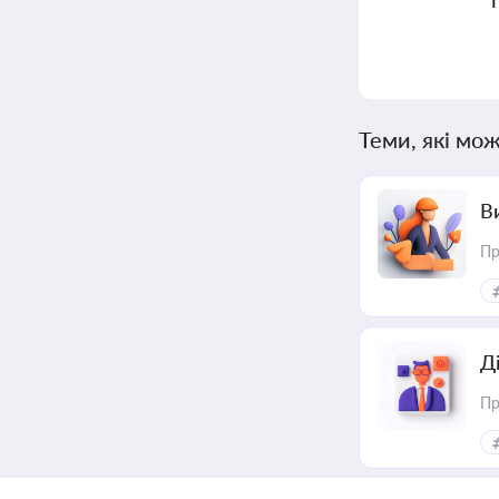
Теми, які мож
В
Пр
Д
Пр