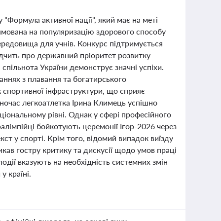
 "Формула активної нації", який має на меті
прямована на популяризацію здорового способу
ередовища для учнів. Конкурс підтримується
відчить про державний пріоритет розвитку
 спільнота України демонструє значні успіхи.
аннях з плавання та богатирського
к спортивної інфраструктури, що сприяє
дночас легкоатлетка Ірина Климець успішно
іональному рівні. Однак у сфері професійного
алімпійці бойкотують церемонії Ігор-2026 через
кст у спорті. Крім того, відомий випадок виїзду
икав гостру критику та дискусії щодо умов праці
події вказують на необхідність системних змін
у країні.