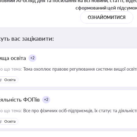
Повний AI-огляд дня та посилання на всі новини, статті, віде
сформований цей підсумо
ОЗНАЙОМИТИСЯ
уть вас зацікавити:
ища освіта
+2
о що тема:
Тема охоплює правове регулювання системи вищої освіти, о
Освіта
іяльність ФОПів
+2
о що тема:
Все про фізичних осіб-підприємців, їх статус та діяльні
Освіта