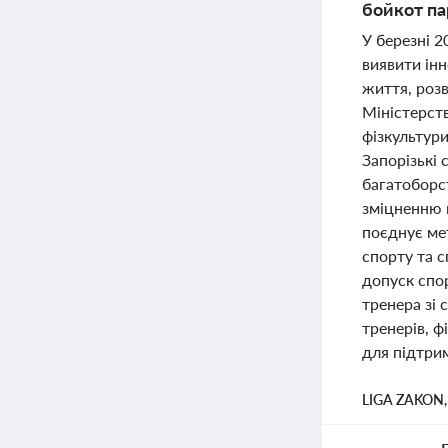
бойкот па
У березні 2
виявити інн
життя, роз
Міністерств
фізкультури
Запорізькі
багатоборст
зміцненню 
поєднує ме
спорту та 
допуск спор
тренера зі 
тренерів, ф
для підтрим
LIGA ZAKON