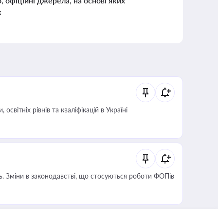
о, офіційні джерела, на основі яких
к
світніх рівнів та кваліфікацій в Україні
сть. Зміни в законодавстві, що стосуються роботи ФОПів