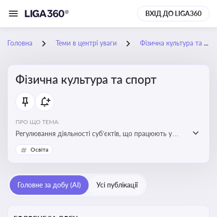
ВХІД ДО LIGA360
Головна
Теми в центрі уваги
Фізична культура та спорт
Фізична культура та спорт
ПРО ЩО ТЕМА:
Регулювання діяльності суб’єктів, що працюють у
сфері фізичної культури та спорту, включаючи
Освіта
оздоровлення населення, професійний і аматорський
спорт, що є важливим для розвитку кадрового
потенціалу, соціального захисту та ефективної
Головне за добу (AI)
Усі публікації
реалізації державної політики у цій галузі