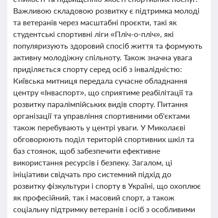
Важливою складовою розвитку є підтримка молоді
та ветеранів через масштабні проєкти, такі як
студентські спортивні ліги «Пліч-о-пліч», які
популяризують здоровий спосіб життя та формують
активну молодіжну спільноту. Також значна увага
приділяється спорту серед осіб з інвалідністю:
Київська митниця передала сучасне обладнання
центру «Інваспорт», що сприятиме реабілітації та
розвитку паралімпійських видів спорту. Питання
організації та управління спортивними об'єктами
також перебувають у центрі уваги. У Миколаєві
обговорюють поділ територій спортивних шкіл та
баз стоянок, щоб забезпечити ефективне
використання ресурсів і безпеку. Загалом, ці
ініціативи свідчать про системний підхід до
розвитку фізкультури і спорту в Україні, що охоплює
як професійний, так і масовий спорт, а також
соціальну підтримку ветеранів і осіб з особливими