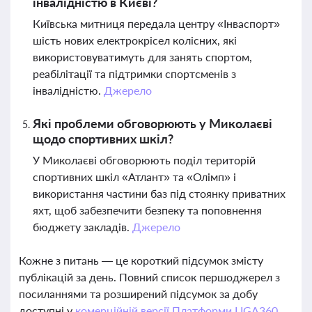
інвалідністю в Києві?
Київська митниця передала центру «Інваспорт»
шість нових електрокрісел колісних, які
використовуватимуть для занять спортом,
реабілітації та підтримки спортсменів з
інвалідністю.
Джерело
Які проблеми обговорюють у Миколаєві
щодо спортивних шкіл?
У Миколаєві обговорюють поділ територій
спортивних шкіл «Атлант» та «Олімп» і
використання частини баз під стоянку приватних
яхт, щоб забезпечити безпеку та поповнення
бюджету закладів.
Джерело
Кожне з питань — це короткий підсумок змісту
публікацій за день. Повний список першоджерел з
посиланнями та розширений підсумок за добу
доступні у
комерційній версії Платформи LIGA360.