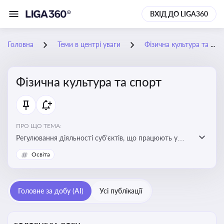
ВХІД ДО LIGA360
Головна
Теми в центрі уваги
Фізична культура та спорт
Фізична культура та спорт
ПРО ЩО ТЕМА:
Регулювання діяльності суб’єктів, що працюють у
сфері фізичної культури та спорту, включаючи
Освіта
оздоровлення населення, професійний і аматорський
спорт, що є важливим для розвитку кадрового
потенціалу, соціального захисту та ефективної
Головне за добу (AI)
Усі публікації
реалізації державної політики у цій галузі