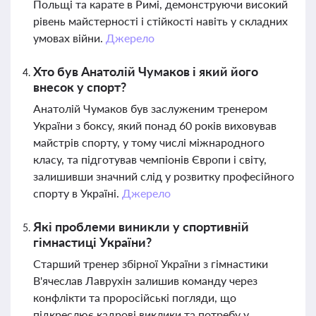
Польщі та карате в Римі, демонструючи високий
рівень майстерності і стійкості навіть у складних
умовах війни.
Джерело
Хто був Анатолій Чумаков і який його
внесок у спорт?
Анатолій Чумаков був заслуженим тренером
України з боксу, який понад 60 років виховував
майстрів спорту, у тому числі міжнародного
класу, та підготував чемпіонів Європи і світу,
залишивши значний слід у розвитку професійного
спорту в Україні.
Джерело
Які проблеми виникли у спортивній
гімнастиці України?
Старший тренер збірної України з гімнастики
В'ячеслав Лаврухін залишив команду через
конфлікти та проросійські погляди, що
підкреслює кадрові виклики та потребу у