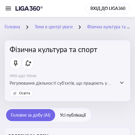
ВХІД ДО LIGA360
Головна
Теми в центрі уваги
Фізична культура та спорт
Фізична культура та спорт
ПРО ЩО ТЕМА:
Регулювання діяльності суб’єктів, що працюють у
сфері фізичної культури та спорту, включаючи
Освіта
оздоровлення населення, професійний і аматорський
спорт, що є важливим для розвитку кадрового
потенціалу, соціального захисту та ефективної
Головне за добу (AI)
Усі публікації
реалізації державної політики у цій галузі