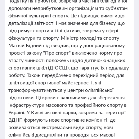
податку на прибуток, зокрема в частині благодійної
допомоги неприбутковим організаціям та суб'єктам
фізичної культури і спорту. Це підвищує вимоги до
деталізації звітності і має значення для бізнесу, що
підтримує спортивні ініціативи, зокрема у сфері
фізкультури та спорту. Міністр молоді та спорту
Матвій Бідний підтвердив, що у доопрацьованому
проєкті закону "Про спорт" виключено норму про
втрату чинності положень щодо дитячо-юнацьких
спортивних шкіл (ДЮСШ), що гарантує їх подальшу
роботу. Також передбачено перехідний період для
шкіл вищої спортивної майстерності, які
трансформуватимуться у центри олімпійської
підготовки. Ці кроки є важливими для збереження
інфраструктури масового та професійного спорту в
Україні. У Києві активні парки, зокрема на території
ВДНГ, формують нове спортивне ком'юніті, де
розвиваються екстремальні види спорту, нові
олімпійські дисципліни та проводяться масові