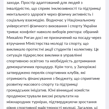
заходи. Простір адаптований для людей з
інвалідністю, що сприяє інклюзивності та підтримці
ментального здоров'я через фізичну активність і
соціальну взаємодію. Водночас у Національному
університеті фізичного виховання і спорту України
триває конфлікт навколо виборів ректора: обраний
Михайло Риган досі не призначений на посаду через
втручання Міністерства молоді та спорту, що
викликало протестні акції студентів і колективу. Ця
ситуація підкреслює виклики в управлінні
спортивною освітою та необхідність дотримання
демократичних процедур. Крім того, у Запоріжжі
затверджено перелік спортивних клубів, які
отримають фінансування з бюджету, що сприятиме
розвитку масового спорту та підтримці
громадських ініціатив. Юні вінницькі хокеїсти
продемонстрували високі результати на
міжнародних турнірах, підтверджуючи зростання
рівня спортивної майстерності молоді. Загалом, ці