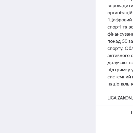
впровадити
організаці
"Цифровий 
спорті та 
фінансуван
понад 50 за
спорту. Об
активного с
долучаються
підтримку у
системний п
національно
LIGA ZAKON