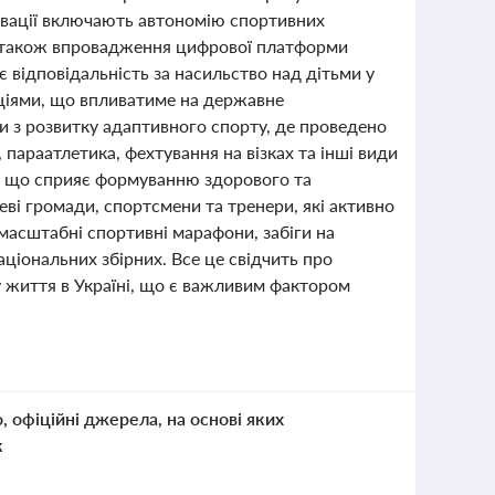
овації включають автономію спортивних
 а також впровадження цифрової платформи
 відповідальність за насильство над дітьми у
аціями, що впливатиме на державне
и з розвитку адаптивного спорту, де проведено
 параатлетика, фехтування на візках та інші види
и, що сприяє формуванню здорового та
еві громади, спортсмени та тренери, які активно
 масштабні спортивні марафони, забіги на
аціональних збірних. Все це свідчить про
у життя в Україні, що є важливим фактором
о, офіційні джерела, на основі яких
к