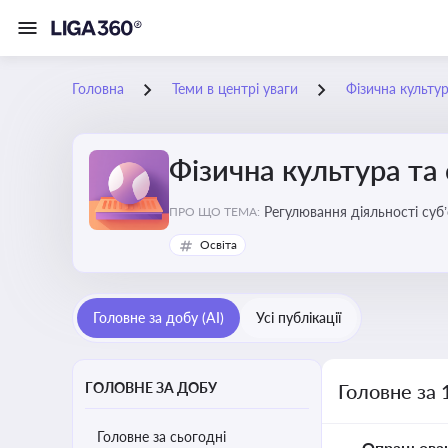
Головна
Теми в центрі уваги
Фізична культур
Фізична культура та
Регулювання діяльності суб
ПРО ЩО ТЕМА:
аматорський спорт, що є важ
Освіта
галузі
Головне за добу (AI)
Усі публікації
ГОЛОВНЕ ЗА ДОБУ
Головне за 
Головне за сьогодні
Опрацьова