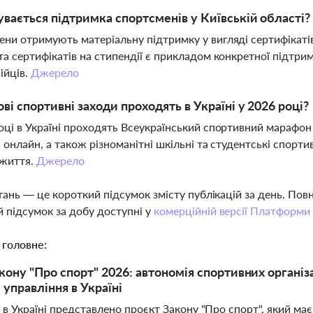
увається підтримка спортсменів у Київській області?
ни отримують матеріальну підтримку у вигляді сертифікатів
та сертифікатів на стипендії є прикладом конкретної підтри
ійців.
Джерело
ові спортивні заходи проходять в Україні у 2026 році?
оці в Україні проходять Всеукраїнський спортивний марафон "
а онлайн, а також різноманітні шкільні та студентські спорт
 життя.
Джерело
тань — це короткий підсумок змісту публікацій за день. По
 підсумок за добу доступні у
комерційній версії Платформи
 головне:
кону "Про спорт" 2026: автономія спортивних організа
 управління в Україні
 в Україні представлено проєкт Закону "Про спорт", який має