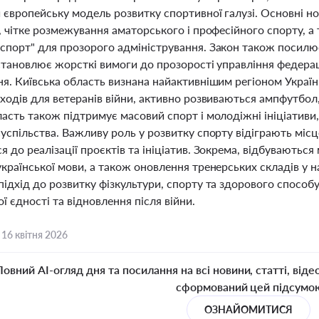
 європейську модель розвитку спортивної галузі. Основні н
й, чітке розмежування аматорського і професійного спорту,
спорт" для прозорого адміністрування. Закон також посилює
встановлює жорсткі вимоги до прозорості управління федер
ня. Київська область визнана найактивнішим регіоном Україн
ходів для ветеранів війни, активно розвиваються ампфутбол,
ласть також підтримує масовий спорт і молодіжні ініціатив
успільства. Важливу роль у розвитку спорту відіграють місц
 до реалізації проєктів та ініціатив. Зокрема, відбуваються
країнської мови, а також оновлення тренерських складів у н
ідхід до розвитку фізкультури, спорту та здорового способ
ї єдності та відновлення після війни.
,
16 квітня 2026
Повний AI-огляд дня та посилання на всі новини, статті, віде
сформований цей підсумо
ОЗНАЙОМИТИСЯ