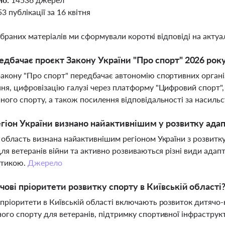
53 публікації за 16 квітня
ібраних матеріалів ми сформували короткі відповіді на актуал
дбачає проєкт Закону України "Про спорт" 2026 рок
акону "Про спорт" передбачає автономію спортивних орган
ня, цифровізацію галузі через платформу "Цифровий спорт",
ного спорту, а також посилення відповідальності за насильс
гіон України визнано найактивнішим у розвитку ада
 область визнана найактивнішим регіоном України з розвитк
для ветеранів війни та активно розвиваються різні види ада
етикою.
Джерело
чові пріоритети розвитку спорту в Київській області
пріоритети в Київській області включають розвиток дитячо-
ого спорту для ветеранів, підтримку спортивної інфраструк