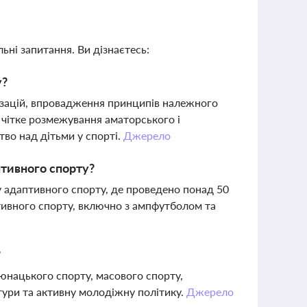
ьні запитання. Ви дізнаєтесь:
у?
ізацій, впровадження принципів належного
 чітке розмежування аматорського і
тво над дітьми у спорті.
Джерело
птивного спорту?
у адаптивного спорту, де проведено понад 50
птивного спорту, включно з ампфутболом та
?
юнацького спорту, масового спорту,
тури та активну молодіжну політику.
Джерело