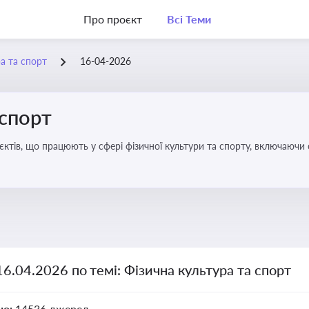
Про проєкт
Всі Теми
а та спорт
16-04-2026
 спорт
’єктів, що працюють у сфері фізичної культури та спорту, включаючи
ливим для розвитку кадрового потенціалу, соціального захисту та е
16.04.2026 по темі: Фізична культура та спорт
но:
14536 джерел