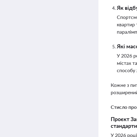
Як відб
Спортсме
квартир 
паралімп
Які мас
У 2026 р
містах т
способу
Кожне з пи
розширений
Стисло про
Проєкт За
стандарти
У 2026 році