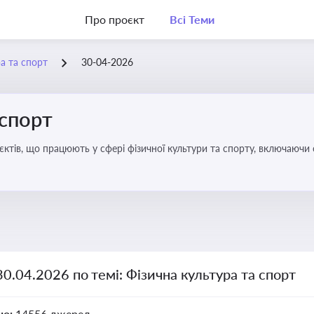
Про проєкт
Всі Теми
а та спорт
30-04-2026
 спорт
’єктів, що працюють у сфері фізичної культури та спорту, включаючи
ливим для розвитку кадрового потенціалу, соціального захисту та е
30.04.2026 по темі: Фізична культура та спорт
но:
14556 джерел