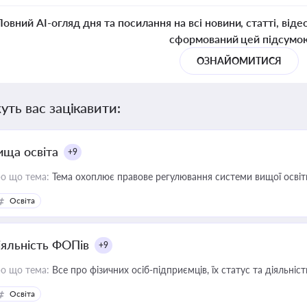
Повний AI-огляд дня та посилання на всі новини, статті, віде
сформований цей підсумо
ОЗНАЙОМИТИСЯ
уть вас зацікавити:
ища освіта
+9
о що тема:
Тема охоплює правове регулювання системи вищої освіти, о
Освіта
іяльність ФОПів
+9
о що тема:
Все про фізичних осіб-підприємців, їх статус та діяльні
Освіта