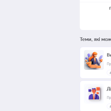
Теми, які мож
В
Пр
Д
Пр