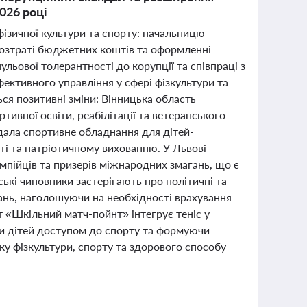
2026 році
 фізичної культури та спорту: начальницю
 розтраті бюджетних коштів та оформленні
льової толерантності до корупції та співпраці з
ективного управління у сфері фізкультури та
ься позитивні зміни: Вінницька область
вної освіти, реабілітації та ветеранського
едала спортивне обладнання для дітей-
ті та патріотичному вихованню. У Львові
мпійців та призерів міжнародних змагань, що є
ькі чиновники застерігають про політичні та
ань, наголошуючи на необхідності врахування
кт «Шкільний матч-пойнт» інтегрує теніс у
и дітей доступом до спорту та формуючи
ку фізкультури, спорту та здорового способу