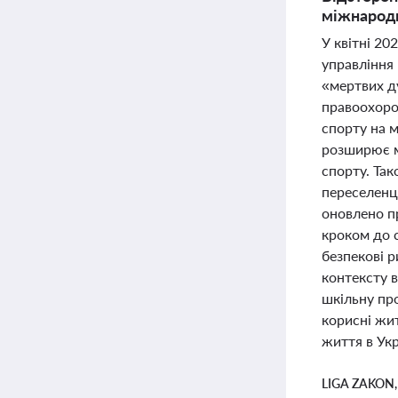
міжнародн
У квітні 20
управління
«мертвих ду
правоохоро
спорту на м
розширює м
спорту. Та
переселенці
оновлено п
кроком до с
безпекові 
контексту в
шкільну пр
корисні жит
життя в Укр
LIGA ZAKON