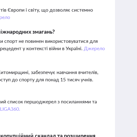
ів Європи і світу, що дозволяє системно
рело
 міжнародних змагань?
ки спорт не повинен використовуватися для
ецедент у контексті війни в Україні.
Джерело
Житомирщині, забезпечує навчання вчителів,
ступ до спорту для понад 15 тисяч учнів.
вний список першоджерел з посиланнями та
 LIGA360.
 корупційний скандал та розширення