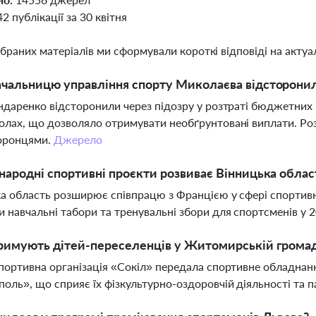
42 публікації за 30 квітня
ібраних матеріалів ми сформували короткі відповіді на актуал
чальницю управління спорту Миколаєва відсторонил
ндаренко відсторонили через підозру у розтраті бюджетних
лах, що дозволяло отримувати необґрунтовані виплати. Розс
оронцями.
Джерело
народні спортивні проєкти розвиває Вінницька облас
а область розширює співпрацю з Францією у сфері спортивної
 навчальні табори та тренувальні збори для спортсменів у 
римують дітей-переселенців у Житомирській громад
портивна організація «Сокіл» передала спортивне обладнання
оль», що сприяє їх фізкультурно-оздоровчій діяльності та