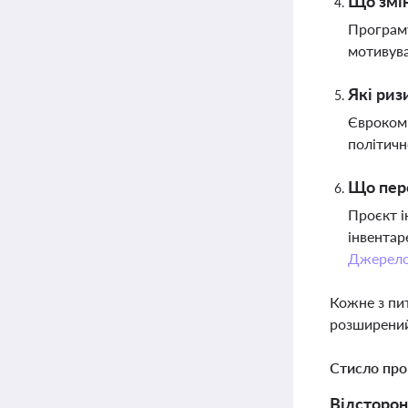
Що змін
Програму
мотивува
Які риз
Єврокомі
політичн
Що пер
Проєкт і
інвентар
Джерел
Кожне з пи
розширений
Стисло про
Відсторон