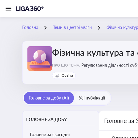
Головна
Теми в центрі уваги
Фізична культур
Фізична культура та
Регулювання діяльності суб
ПРО ЩО ТЕМА:
аматорський спорт, що є важ
Освіта
галузі
Головне за добу (AI)
Усі публікації
ГОЛОВНЕ ЗА ДОБУ
Головне за 
Головне за сьогодні
Опрацьова