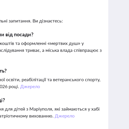
ьні запитання. Ви дізнаєтесь:
и від посади?
 коштів та оформленні «мертвих душ» у
лідування триває, а міська влада співпрацює з
ть?
 освіти, реабілітації та ветеранського спорту,
2026 році.
Джерело
і?
 для дітей з Маріуполя, які займаються у хабі
 патріотичному вихованню.
Джерело