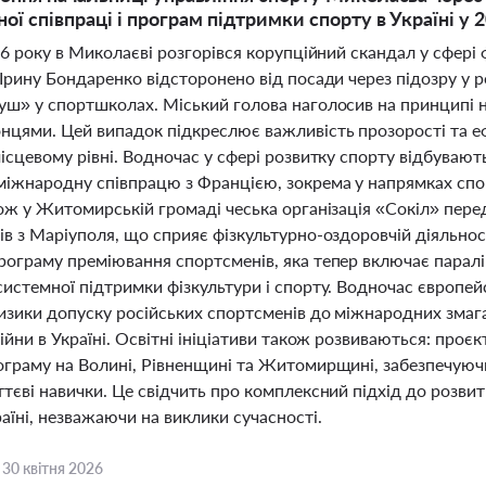
ої співпраці і програм підтримки спорту в Україні у 
26 року в Миколаєві розгорівся корупційний скандал у сфері
 Ірину Бондаренко відсторонено від посади через підозру у
ш» у спортшколах. Міський голова наголосив на принципі ну
нцями. Цей випадок підкреслює важливість прозорості та еф
ісцевому рівні. Водночас у сфері розвитку спорту відбувают
іжнародну співпрацю з Францією, зокрема у напрямках спорти
кож у Житомирській громаді чеська організація «Сокіл» пер
в з Маріуполя, що сприяє фізкультурно-оздоровчій діяльнос
рограму преміювання спортсменів, яка тепер включає паралі
истемної підтримки фізкультури і спорту. Водночас європейс
ризики допуску російських спортсменів до міжнародних змаг
ійни в Україні. Освітні ініціативи також розвиваються: проє
ограму на Волині, Рівненщині та Житомирщині, забезпечуюч
тєві навички. Це свідчить про комплексний підхід до розвит
аїні, незважаючи на виклики сучасності.
,
30 квітня 2026