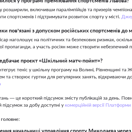
илося у програмі преміювання спортсменів Львова?
 розширили, включивши паралімпійців та призерів чемпіонат
ти спортсменів і підтримувати розвиток спорту у місті.
Дже
ики пов’язані з допуском російських спортсменів до
сар наголошує на політичних та безпекових ризиках, оскіль
ої пропаганди, а участь росіян може створити небезпечний пр
едбачає проєкт «Шкільний матч-пойнт»?
нтегрує теніс у шкільну програму на Волині, Рівненщині та 
ем та створює гуртки для регулярних занять, відкриваючи до
о
тань — це короткий підсумок змісту публікацій за день. По
 підсумок за добу доступні у
комерційній версії Платформи
 головне:
ення начальниці управління спорту Миколаєва через