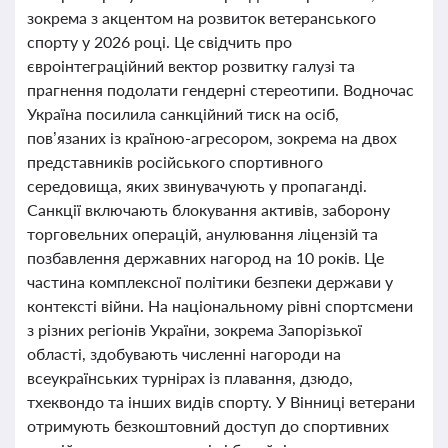
зокрема з акцентом на розвиток ветеранського
спорту у 2026 році. Це свідчить про
євроінтеграційний вектор розвитку галузі та
прагнення подолати гендерні стереотипи. Водночас
Україна посилила санкційний тиск на осіб,
пов’язаних із країною-агресором, зокрема на двох
представників російського спортивного
середовища, яких звинувачують у пропаганді.
Санкції включають блокування активів, заборону
торговельних операцій, анулювання ліцензій та
позбавлення державних нагород на 10 років. Це
частина комплексної політики безпеки держави у
контексті війни. На національному рівні спортсмени
з різних регіонів України, зокрема Запорізької
області, здобувають численні нагороди на
всеукраїнських турнірах із плавання, дзюдо,
тхеквондо та інших видів спорту. У Вінниці ветерани
отримують безкоштовний доступ до спортивних