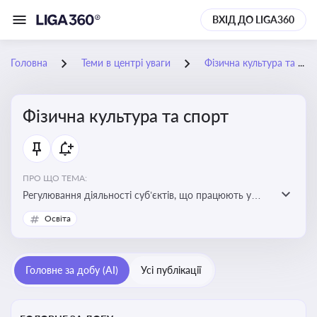
ВХІД ДО LIGA360
Головна
Теми в центрі уваги
Фізична культура та спорт
Фізична культура та спорт
ПРО ЩО ТЕМА:
Регулювання діяльності суб’єктів, що працюють у
сфері фізичної культури та спорту, включаючи
Освіта
оздоровлення населення, професійний і аматорський
спорт, що є важливим для розвитку кадрового
потенціалу, соціального захисту та ефективної
Головне за добу (AI)
Усі публікації
реалізації державної політики у цій галузі