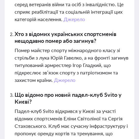
серед ветеранів війни та осіб з інвалідністю. Це
сприяє реабілітації та соціальній інтеграції цих
категорій населення.
Джерело
Хто з відомих українських спортсменів
нещодавно помер або загинув?
Помер майстер спорту міжнародного класу зі
стрільби з лука Юрій Гавелко, а на фронті загинув
титулований армрестлер Ігор Гладкий, що
підкреслює зв’язок спорту з патріотизмом та
захистом країни.
Джерело
Що відомо про новий падел-клуб Svito у
Києві?
Падел-клуб Svito відкрився у Києві за участі
відомих спортсменів Еліни Світоліної та Сергія
Стаховського. Клуб має сучасну інфраструктуру і
пропонує оренду кортів та тренування, що