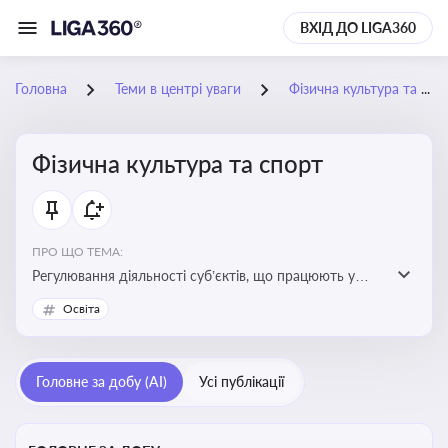
ВХІД ДО LIGA360
Головна
Теми в центрі уваги
Фізична культура та спорт
Фізична культура та спорт
ПРО ЩО ТЕМА:
Регулювання діяльності суб’єктів, що працюють у
сфері фізичної культури та спорту, включаючи
Освіта
оздоровлення населення, професійний і аматорський
спорт, що є важливим для розвитку кадрового
потенціалу, соціального захисту та ефективної
Головне за добу (AI)
Усі публікації
реалізації державної політики у цій галузі