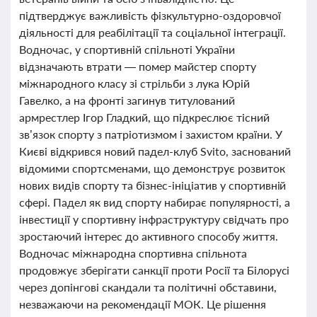
підтверджує важливість фізкультурно-оздоровчої
діяльності для реабілітації та соціальної інтеграції.
Водночас, у спортивній спільноті України
відзначають втрати — помер майстер спорту
міжнародного класу зі стрільби з лука Юрій
Гавелко, а на фронті загинув титулований
армрестлер Ігор Гладкий, що підкреслює тісний
зв’язок спорту з патріотизмом і захистом країни. У
Києві відкрився новий падел-клуб Svito, заснований
відомими спортсменами, що демонструє розвиток
нових видів спорту та бізнес-ініціатив у спортивній
сфері. Падел як вид спорту набирає популярності, а
інвестиції у спортивну інфраструктуру свідчать про
зростаючий інтерес до активного способу життя.
Водночас міжнародна спортивна спільнота
продовжує зберігати санкції проти Росії та Білорусі
через допінгові скандали та політичні обставини,
незважаючи на рекомендації МОК. Це рішення